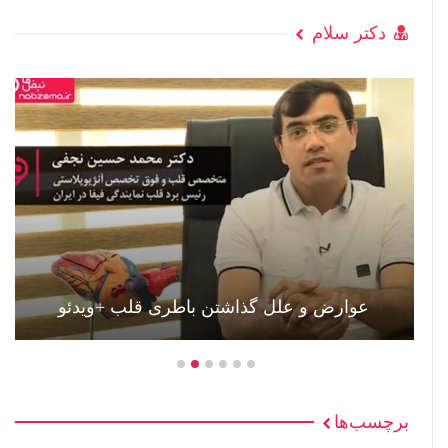
دکتر سلام
عوارض و علل گذاشتن باطری قلب +ویدئو
برچسب‌ها