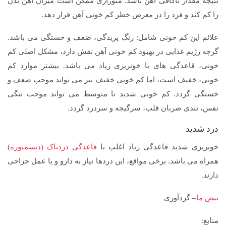
نتیجه مقدار ناکافی آهن باشد. منوراژی ممکن است میزان آهن بدن
را کم کند و فرد را در معرض خطر کم خونی آهن قرار دهد.
علائم این کم خونی شامل: رنگ پریدگی، ضعف و خستگی می باشد.
گرچه رژیم غذایی در بهبود کم خونی آهن نقش دارد، مشکل اصلی کم
خونی، قاعدگی های با خونریزی زیاد می باشد. بیشتر موارد کم
خونی، خفیف است، اما کم خونی خفیف نیز می تواند موجب ضعف و
خستگی گردد. کم خونی شدید تا متوسط می تواند موجب تنگی
نفس، تندی ضربان قلب، سرگیجه و سردرد گردد.
درد شدید
خونریزی شدید قاعدگی زیاد اغلب با
قاعدگی دردناک (دیسمنوره
)
همراه می باشد. برخی مواقع، این دردها نیاز به دارو و یا عمل جراحی
دارند.
نبض ما
– گردآوری
منابع: