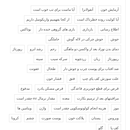
آزمایش خون
آنفولانزا
آیا ماست برای تب خوب است
آیا کولیت روده خطرناک است
از کجا بفهمیم واریکوسل داریم
اطلاع رسانی
بارداری
بازی های گروهی خنده دار
بوتاکس
جوش
جوش چرکی در لاله گوش
حاملگی
دمای بدن نوزاد بعد از واکسن دو ماهگی
رحم
رشد ابرو
رپورتاژ
ریپورتاژ
زبان
زردچوبه
سرکه سیب
سینه
ضد افتاب برای پوست چرب و جوش دار
طحال
عفونت
علت سوزش کف پای چپ
فتق
فشار خون
قرص برای قطع خونریزی قاعدگی
قرص مسکن پادرد
مدفوع
مراقبتهاي بعد از ترميم بكارت
معده
مقدار نرمال esr چقدر است
موز
هزینه انجام کولونوسکوپی چقدر است
واژن
ویتامین ها
ویروس
پستان
پلاکت خون
پوست صورت
چشم
کرونا
کف پا
گلو