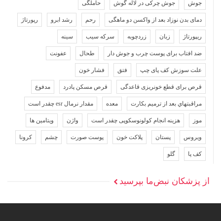
جوش
جوش چرکی در لاله گوش
حاملگی
دمای بدن نوزاد بعد از واکسن دو ماهگی
رحم
رشد ابرو
رپورتاژ
ریپورتاژ
زبان
زردچوبه
سرکه سیب
سینه
ضد افتاب برای پوست چرب و جوش دار
طحال
عفونت
علت سوزش کف پای چپ
فتق
فشار خون
قرص برای قطع خونریزی قاعدگی
قرص مسکن پادرد
مدفوع
مراقبتهاي بعد از ترميم بكارت
معده
مقدار نرمال esr چقدر است
موز
هزینه انجام کولونوسکوپی چقدر است
واژن
ویتامین ها
ویروس
پستان
پلاکت خون
پوست صورت
چشم
کرونا
کف پا
گلو
از پزشکان نبض‌ما بپرسید