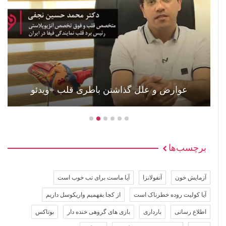
عوارض و علل گذاشتن باطری قلب +ویدئو
برچسب‌ها
آزمایش خون
آنفولانزا
آیا ماست برای تب خوب است
آیا کولیت روده خطرناک است
از کجا بفهمیم واریکوسل داریم
اطلاع رسانی
بارداری
بازی های گروهی خنده دار
بوتاکس