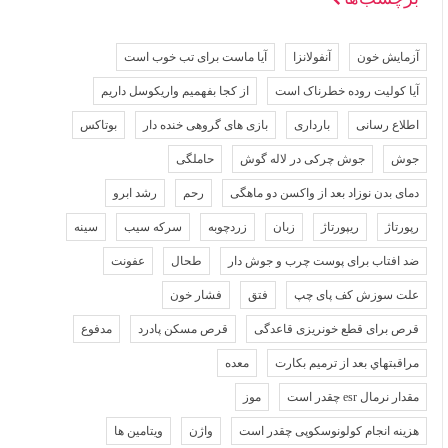
آزمایش خون
آنفولانزا
آیا ماست برای تب خوب است
آیا کولیت روده خطرناک است
از کجا بفهمیم واریکوسل داریم
اطلاع رسانی
بارداری
بازی های گروهی خنده دار
بوتاکس
جوش
جوش چرکی در لاله گوش
حاملگی
دمای بدن نوزاد بعد از واکسن دو ماهگی
رحم
رشد ابرو
رپورتاژ
ریپورتاژ
زبان
زردچوبه
سرکه سیب
سینه
ضد افتاب برای پوست چرب و جوش دار
طحال
عفونت
علت سوزش کف پای چپ
فتق
فشار خون
قرص برای قطع خونریزی قاعدگی
قرص مسکن پادرد
مدفوع
مراقبتهاي بعد از ترميم بكارت
معده
مقدار نرمال esr چقدر است
موز
هزینه انجام کولونوسکوپی چقدر است
واژن
ویتامین ها