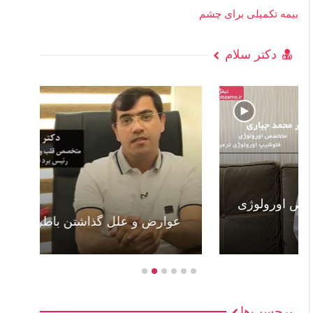
بیمه تکمیلی برای چشم
دکتر سلام
عوارض و علل گذاشتن باطری قلب +ویدئو
ب
برچسب‌ها