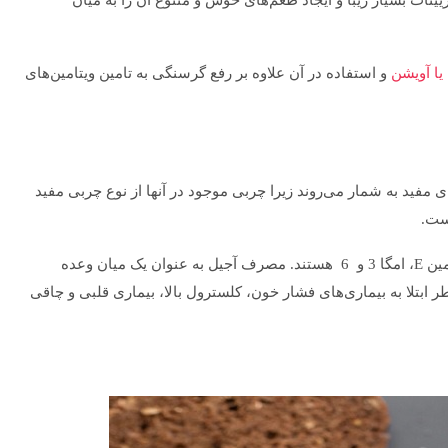
یینات بسیار زیبا و ایجاد طعم‌های خوش و متنوع آن را به میان
یا آویشن
و استفاده در آن علاوه بر رفع گرسنگی به تامین ویتامین‌های
ای مفید به شمار می‌روند زیرا چربی موجود در آنها از نوع چربی مفید
ست.
آجیل‌ها سرشار از چربی اشباع نشده، فیبر، پروتئین، منیزیم، ویتامین E، امگا 3 و 6 هستند. مصرف آجیل به عنوان یک میان وعده
خطر ابتلا به بیماری‌های فشار خون، کلسترول بالا، بیماری قلبی و چاقی