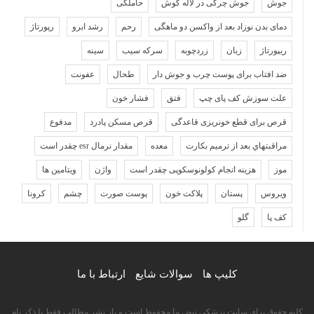
جوش
جوش چرکی در لاله گوش
حاملگی
دمای بدن نوزاد بعد از واکسن دو ماهگی
رحم
رشد ابرو
رپورتاژ
ریپورتاژ
زبان
زردچوبه
سرکه سیب
سینه
ضد افتاب برای پوست چرب و جوش دار
طحال
عفونت
علت سوزش کف پای چپ
فتق
فشار خون
قرص برای قطع خونریزی قاعدگی
قرص مسکن پادرد
مدفوع
مراقبتهاي بعد از ترميم بكارت
معده
مقدار نرمال esr چقدر است
موز
هزینه انجام کولونوسکوپی چقدر است
واژن
ویتامین ها
ویروس
پستان
پلاکت خون
پوست صورت
چشم
کرونا
کف پا
گلو
کلیپ ها
سوالات شایع
ارتباط با ما
کلیه حقوق برای سایت پزشکی نبض ما محفوظ است و باز نشر مطالب فقط با ذکر نام