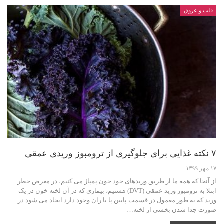
قلب و عروق
۷ نکته غذایی برای جلوگیری از ترومبوز وریدی عمقی
۱۷ مهر ۱۳۹۹
از آنجا که همه ما از طریق وریدهای خود خون پمپاژ می کنیم، در معرض خطر
ابتلا به ترومبوز ورید عمقی (DVT) هستیم، بیماری که در آن لخته خون در یک
ورید که به طور معمول در قسمت پایین پا یا ران وجود دارد ایجاد می شود.در
صورت جدا شدن بخشی از لخته…