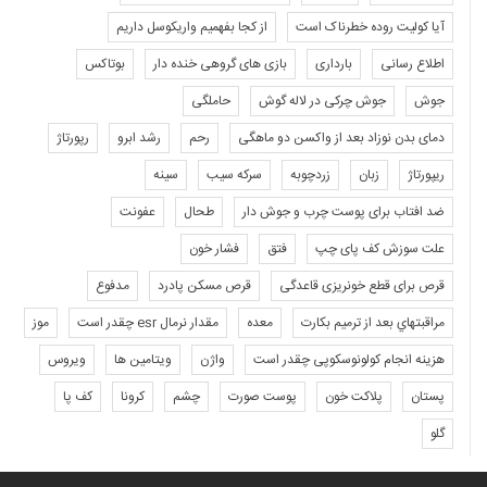
آیا کولیت روده خطرناک است
از کجا بفهمیم واریکوسل داریم
اطلاع رسانی
بارداری
بازی های گروهی خنده دار
بوتاکس
جوش
جوش چرکی در لاله گوش
حاملگی
دمای بدن نوزاد بعد از واکسن دو ماهگی
رحم
رشد ابرو
رپورتاژ
ریپورتاژ
زبان
زردچوبه
سرکه سیب
سینه
ضد افتاب برای پوست چرب و جوش دار
طحال
عفونت
علت سوزش کف پای چپ
فتق
فشار خون
قرص برای قطع خونریزی قاعدگی
قرص مسکن پادرد
مدفوع
مراقبتهاي بعد از ترميم بكارت
معده
مقدار نرمال esr چقدر است
موز
هزینه انجام کولونوسکوپی چقدر است
واژن
ویتامین ها
ویروس
پستان
پلاکت خون
پوست صورت
چشم
کرونا
کف پا
گلو