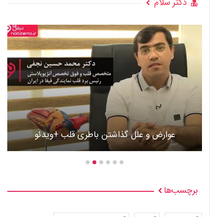
دکتر سلام
عوارض و علل گذاشتن باطری قلب +ویدئو
برچسب‌ها