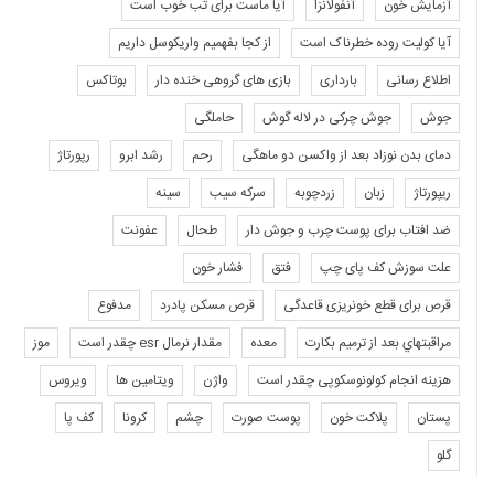
آزمایش خون
آنفولانزا
آیا ماست برای تب خوب است
آیا کولیت روده خطرناک است
از کجا بفهمیم واریکوسل داریم
اطلاع رسانی
بارداری
بازی های گروهی خنده دار
بوتاکس
جوش
جوش چرکی در لاله گوش
حاملگی
دمای بدن نوزاد بعد از واکسن دو ماهگی
رحم
رشد ابرو
رپورتاژ
ریپورتاژ
زبان
زردچوبه
سرکه سیب
سینه
ضد افتاب برای پوست چرب و جوش دار
طحال
عفونت
علت سوزش کف پای چپ
فتق
فشار خون
قرص برای قطع خونریزی قاعدگی
قرص مسکن پادرد
مدفوع
مراقبتهاي بعد از ترميم بكارت
معده
مقدار نرمال esr چقدر است
موز
هزینه انجام کولونوسکوپی چقدر است
واژن
ویتامین ها
ویروس
پستان
پلاکت خون
پوست صورت
چشم
کرونا
کف پا
گلو