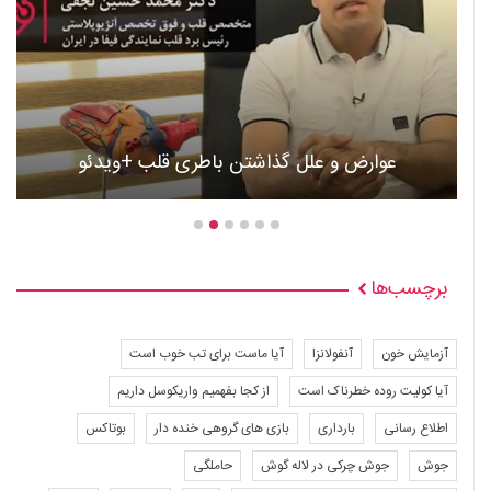
عوارض و علل گذاشتن باطری قلب +ویدئو
برچسب‌ها
آزمایش خون
آنفولانزا
آیا ماست برای تب خوب است
آیا کولیت روده خطرناک است
از کجا بفهمیم واریکوسل داریم
اطلاع رسانی
بارداری
بازی های گروهی خنده دار
بوتاکس
جوش
جوش چرکی در لاله گوش
حاملگی