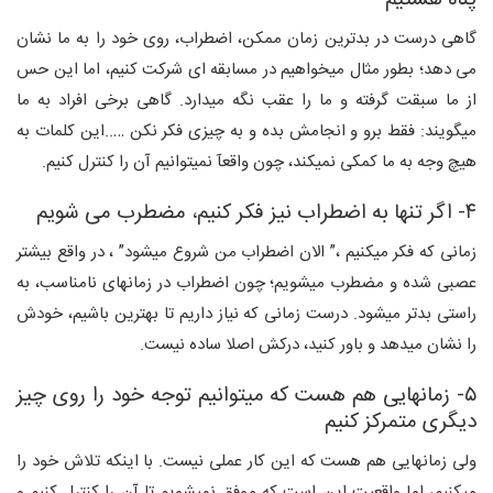
پناه هستیم
گاهی درست در بدترین زمان ممکن، اضطراب، روی خود را به ما نشان
می دهد؛ بطور مثال میخواهیم در مسابقه ای شرکت کنیم، اما این حس
از ما سبقت گرفته و ما را عقب نگه میدارد. گاهی برخی افراد به ما
میگویند: فقط برو و انجامش بده و به چیزی فکر نکن …..این کلمات به
هیچ وجه به ما کمکی نمیکند، چون واقعآ نمیتوانیم آن را کنترل کنیم.
۴- اگر تنها به اضطراب نیز فکر کنیم، مضطرب می شویم
زمانی که فکر میکنیم ،” الان اضطراب من شروع میشود” ، در واقع بیشتر
عصبی شده و مضطرب میشویم؛ چون اضطراب در زمانهای نامناسب، به
راستی بدتر میشود. درست زمانی که نیاز داریم تا بهترین باشیم، خودش
را نشان میدهد و باور کنید، درکش اصلا ساده نیست.
۵- زمانهایی هم هست که میتوانیم توجه خود را روی چیز
دیگری متمرکز کنیم
ولی زمانهایی هم هست که این کار عملی نیست. با اینکه تلاش خود را
میکنیم، اما واقعیت این است که موفق نمیشویم تا آن را کنترل کنیم و