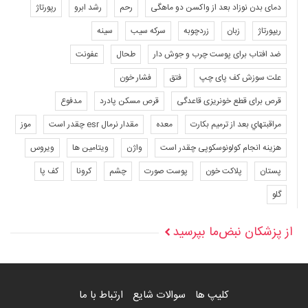
دمای بدن نوزاد بعد از واکسن دو ماهگی
رحم
رشد ابرو
رپورتاژ
ریپورتاژ
زبان
زردچوبه
سرکه سیب
سینه
ضد افتاب برای پوست چرب و جوش دار
طحال
عفونت
علت سوزش کف پای چپ
فتق
فشار خون
قرص برای قطع خونریزی قاعدگی
قرص مسکن پادرد
مدفوع
مراقبتهاي بعد از ترميم بكارت
معده
مقدار نرمال esr چقدر است
موز
هزینه انجام کولونوسکوپی چقدر است
واژن
ویتامین ها
ویروس
پستان
پلاکت خون
پوست صورت
چشم
کرونا
کف پا
گلو
از پزشکان نبض‌ما بپرسید
کلیپ ها
سوالات شایع
ارتباط با ما