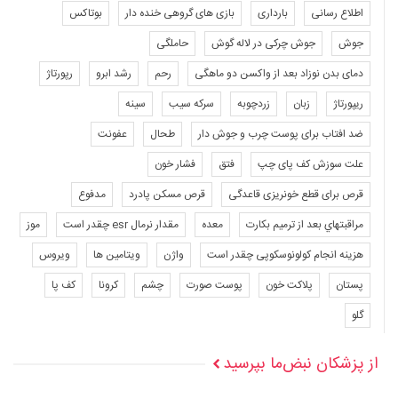
اطلاع رسانی
بارداری
بازی های گروهی خنده دار
بوتاکس
جوش
جوش چرکی در لاله گوش
حاملگی
دمای بدن نوزاد بعد از واکسن دو ماهگی
رحم
رشد ابرو
رپورتاژ
ریپورتاژ
زبان
زردچوبه
سرکه سیب
سینه
ضد افتاب برای پوست چرب و جوش دار
طحال
عفونت
علت سوزش کف پای چپ
فتق
فشار خون
قرص برای قطع خونریزی قاعدگی
قرص مسکن پادرد
مدفوع
مراقبتهاي بعد از ترميم بكارت
معده
مقدار نرمال esr چقدر است
موز
هزینه انجام کولونوسکوپی چقدر است
واژن
ویتامین ها
ویروس
پستان
پلاکت خون
پوست صورت
چشم
کرونا
کف پا
گلو
از پزشکان نبض‌ما بپرسید