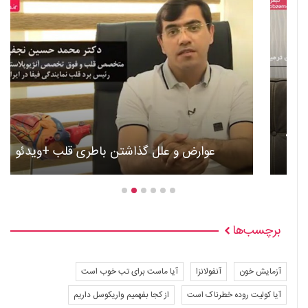
عوارض و علل گذاشتن باطری قلب +ویدئو
برچسب‌ها
آزمایش خون
آنفولانزا
آیا ماست برای تب خوب است
آیا کولیت روده خطرناک است
از کجا بفهمیم واریکوسل داریم