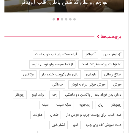
عوارض و علل گذاشتن باطری قلب +ویدئو
برچسب‌ها
آزمایش خون
آنفولانزا
آیا ماست برای تب خوب است
آیا کولیت روده خطرناک است
از کجا بفهمیم واریکوسل داریم
اطلاع رسانی
بارداری
بازی های گروهی خنده دار
بوتاکس
جوش
جوش چرکی در لاله گوش
حاملگی
دمای بدن نوزاد بعد از واکسن دو ماهگی
رحم
رشد ابرو
رپورتاژ
ریپورتاژ
زبان
زردچوبه
سرکه سیب
سینه
ضد افتاب برای پوست چرب و جوش دار
طحال
عفونت
علت سوزش کف پای چپ
فتق
فشار خون