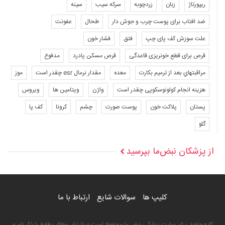
ریپورتاژ
زبان
زردچوبه
سرکه سیب
سینه
ضد افتاب برای پوست چرب و جوش دار
طحال
عفونت
علت سوزش کف پای چپ
فتق
فشار خون
قرص برای قطع خونریزی قاعدگی
قرص مسکن پادرد
مدفوع
مراقبتهاي بعد از ترميم بكارت
معده
مقدار نرمال esr چقدر است
موز
هزینه انجام کولونوسکوپی چقدر است
واژن
ویتامین ها
ویروس
پستان
پلاکت خون
پوست صورت
چشم
کرونا
کف پا
گلو
از پزشکان نبض‌ما بپرسید
کلیپ ها
سوالات شایع
ارتباط با ما
کلیه حقوق برای سایت پزشکی نبض ما محفوظ است و باز نشر مطالب فقط با ذکر نام و