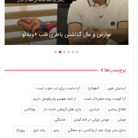
عوارض و علل گذاشتن باطری قلب +ویدئو
برچسب‌ها
آزمایش خون
آنفولانزا
آیا ماست برای تب خوب است
آیا کولیت روده خطرناک است
از کجا بفهمیم واریکوسل داریم
اطلاع رسانی
بارداری
بازی های گروهی خنده دار
بوتاکس
جوش
جوش چرکی در لاله گوش
حاملگی
دمای بدن نوزاد بعد از واکسن دو ماهگی
رحم
رشد ابرو
رپورتاژ