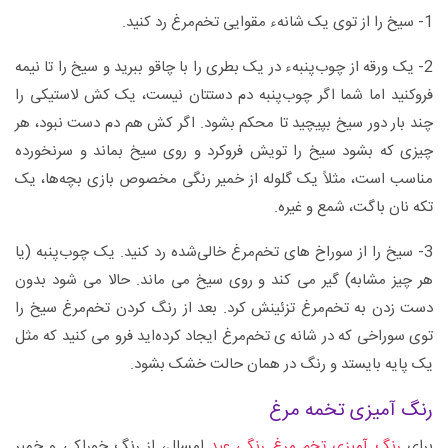
1- سیخ را از توی یک شانهء مقوایی تخم‌مرغ رد کنید.
2- یک ورقه از چوب‌پنبهء در یک بطری را با چاقو ببرید و سیخ را تا نیمه
فروکنید اما شما اگر چوب‌پنبه دم دستتان نیست، یک کش لاستیکی را
چند بار دور سیخ بپیچید تا محکم بشود. اگر کش هم دم دست نبود، هر
چیزی که بشود سیخ را تویش فروکرد و روی سیخ بماند و سرنخورده
مناسب است، مثلاً یک گلوله از خمیر رنگی مخصوص بازی بچه‌ها، یک
تکه نان باگت، شمع و غیره.
3- سیخ را از سوراخ های تخم‌مرغ خالی‌شده رد کنید. یک چوب‌پنبه (یا
هر چیز مشابه) گیر می کند و روی سیخ می ماند. حالا می شود بدون
دست زدن به تخم‌مرغ تزئینش کرد. بعد از رنگ کردن تخم‌مرغ سیخ را
توی سوراخی که در شانه ی تخم‌مرغ ایجاد کرده‌اید فرو می کنید که مثل
یک پایه بایستد و رنگ در همان حالت خشک بشود.
رنگ آمیزی تخمه مرغ
برای
رنگ آمیزی تخم مرغ رنگی عید
امسال، از رنگ خوراکی و خمیر