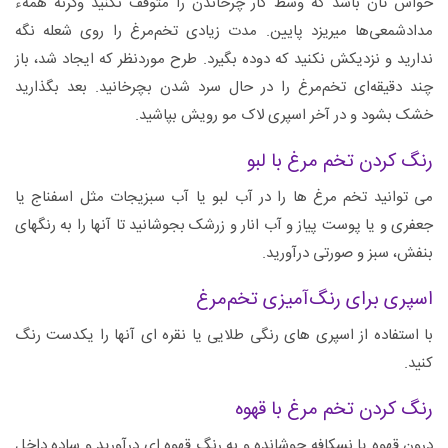
حواس تان باشد که وسط کار چرخاندن را متوقف نکنید وگرنه همهء
مدادشمعی‌ها میریزد پایین. مدت زیادی تخم‌مرغ را روی شعله نگه
ندارید و نزدیکش نکنید که دوده بگیرد. طرح موردنظر که ایجاد شد، باز
چند دقیقه‌ای تخم‌مرغ را در حال سرد شدن بچرخانید. بعد بگذارید
خشک بشود و در آخر اسپری لاک مو رویش بپاشید.
رنگ کردن تخم مرغ با لبو
می توانید تخم مرغ ها را در آب لبو یا آب سبزیجات مثل اسفناج یا
جعفری و یا پوست پیاز و آب انار و زرشک بجوشانید تا آنها را به رنگهای
بنفش، سبز و صورتی درآورید.
اسپری برای رنگ‌‌آمیزی تخم‌مرغ
با استفاده از اسپری های رنگی طلایی یا نقره ای آنها را یکدست رنگ
کنید.
رنگ کردن تخم مرغ با قهوه
درون قهوه یا نسکافه جوشانده و به رنگ قهوه ای درآورید و ساده داخل