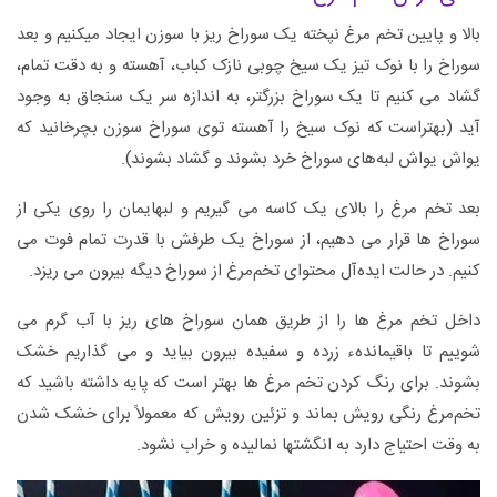
بالا و پایین تخم مرغ نپخته یک سوراخ ریز با سوزن ایجاد میکنیم و بعد
سوراخ را با نوک تیز یک سیخ چوبی نازک کباب، آهسته و به دقت تمام،
گشاد می کنیم تا یک سوراخ بزرگتر، به اندازه سر یک سنجاق به وجود
آید (بهتراست که نوک سیخ را آهسته توی سوراخ سوزن بچرخانید که
یواش یواش لبه‌های سوراخ خرد بشوند و گشاد بشوند).
بعد تخم مرغ را بالای یک کاسه می گیریم و لبهایمان را روی یکی از
سوراخ ها قرار می دهیم، از سوراخ یک طرفش با قدرت تمام فوت می
کنیم. در حالت ایده‌آل محتوای تخم‌مرغ از سوراخ دیگه بیرون می ریزد.
داخل تخم ‌مرغ ها را از طریق همان سوراخ های ریز با آب گرم می
شوییم تا باقیماندهء زرده و سفیده بیرون بیاید و می گذاریم خشک
بشوند. برای رنگ کردن تخم‌ مرغ ها بهتر است که پایه داشته باشید که
تخم‌مرغ رنگی رویش بماند و تزئین رویش که معمولاً برای خشک شدن
به وقت احتیاج دارد به انگشتها نمالیده و خراب نشود.