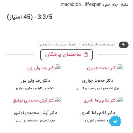
منبع: جام جم ، macabido ، lifespan
3.3/5 - (45 امتیاز)
مصرف جینسینگ در بارداری
مصرف جینسینگ در شیردهی
ساختمان پزشکان
دکتر محمد جباری
دکتر رضا ولی پور
فوق تخصص کلیه و مجاری ادراری
متخصص کلیه و مجاری ادراری
دکتر غلام رضا نادری
دکتر آرش محمدی توفیق
فوق تخصص ارتوپدی
فوق تخصص متخصص واریس