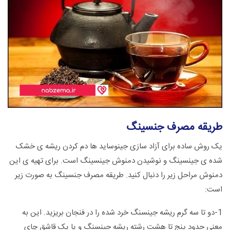
طریقه مصرف جنسینگ
یک روش ساده برای آزاد سازی جینوساید ها دم کردن ریشه ی خشک
شده ی جینسینگ و نوشیدن دمنوش جینسینگ است. برای تهیه ی این
دمنوش مراحل زیر را دنبال کنید. طریقه مصرف جنسینگ به صورت زیر
است:
1-دو تا سه گرم ریشه جینسنگ خرد شده را در فنجان بریزید. این به
معنی حدود پنج تا هشت رشته ریشه جینسنگ و یا یک قاشق چای