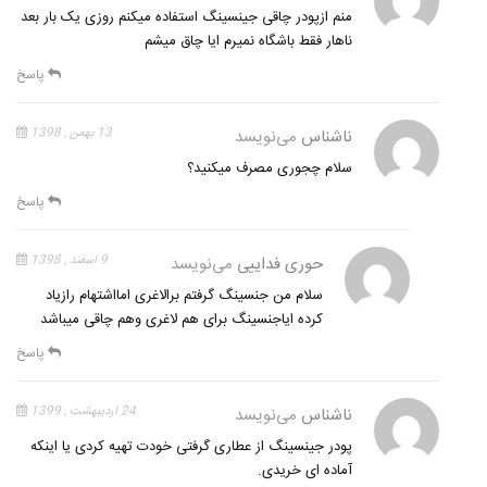
منم ازپودر چاقی جینسینگ استفاده میکنم روزی یک بار بعد
ناهار فقط باشگاه نمیرم ایا چاق میشم
پاسخ
ناشناس
می‌نویسد
13 بهمن , 1398
سلام چجوری مصرف میکنید؟
پاسخ
حوری فداییی
می‌نویسد
9 اسفند , 1398
سلام من جنسینگ گرفتم برالاغری امااشتهام رازیاد
کرده ایاجنسینگ برای هم لاغری وهم چاقی میباشد
پاسخ
ناشناس
می‌نویسد
24 اردیبهشت , 1399
پودر جینسینگ از عطاری گرفتی خودت تهیه کردی یا اینکه
آماده ای خریدی.