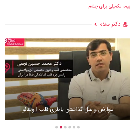
بیمه تکمیلی برای چشم
دکتر سلام
عوارض و علل گذاشتن باطری قلب +ویدئو