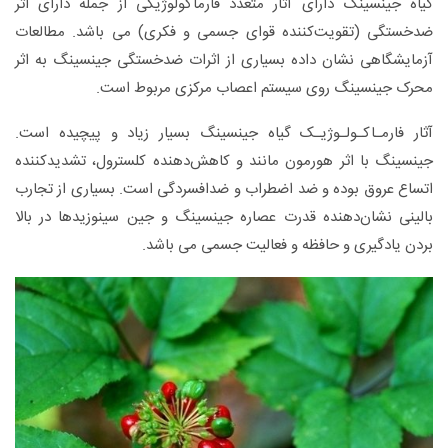
گیاه جینسینگ دارای آثار متعدد فارماکولوژیکی از جمله دارای اثر
ضدخستگی (تقویت‌کننده قوای جسمی و فکری) می باشد. مطالعات
آزمایشگاهی نشان داده بسیاری از اثرات ضدخستگی جینسینگ به اثر
محرک جینسینگ روی سیستم اعصاب مرکزی مربوط است.
آثار فارمـاکـولـوژیـک گیاه جینسینگ بسیار زیاد و پیچیده است.
جینسینگ با اثر هورمون مانند و کاهش‌دهنده کلسترول، تشدیدکننده
اتساع عروق بوده و ضد اضطراب و ضدافسردگی است. بسیاری از تجارب
بالینی نشان‌دهنده قدرت عصاره جینسینگ و جین سینوزیدها در بالا
بردن یادگیری و حافظه و فعالیت جسمی می باشد.