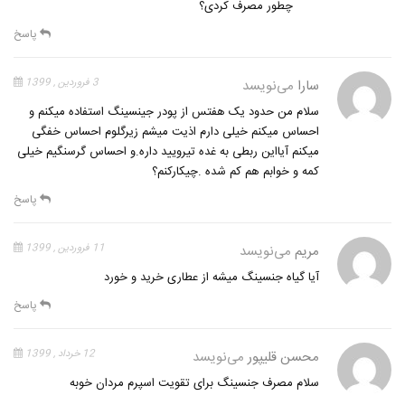
چطور مصرف کردی؟
پاسخ
سارا
می‌نویسد
3 فروردین , 1399
سلام من حدود یک هفتس از پودر جینسینگ استفاده میکنم و
احساس میکنم خیلی دارم اذیت میشم زیرگلوم احساس خفگی
میکنم آیااین ربطی به غده تیرویید داره.و احساس گرسنگیم خیلی
کمه و خوابم هم کم شده .چیکارکنم؟
پاسخ
مریم
می‌نویسد
11 فروردین , 1399
آیا گیاه جنسینگ میشه از عطاری خرید و خورد
پاسخ
محسن قلیپور
می‌نویسد
12 خرداد , 1399
سلام مصرف جنسینگ برای تقویت اسپرم مردان خوبه