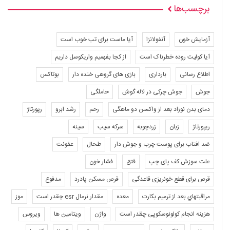
برچسب‌ها
آزمایش خون
آنفولانزا
آیا ماست برای تب خوب است
آیا کولیت روده خطرناک است
از کجا بفهمیم واریکوسل داریم
اطلاع رسانی
بارداری
بازی های گروهی خنده دار
بوتاکس
جوش
جوش چرکی در لاله گوش
حاملگی
دمای بدن نوزاد بعد از واکسن دو ماهگی
رحم
رشد ابرو
رپورتاژ
ریپورتاژ
زبان
زردچوبه
سرکه سیب
سینه
ضد افتاب برای پوست چرب و جوش دار
طحال
عفونت
علت سوزش کف پای چپ
فتق
فشار خون
قرص برای قطع خونریزی قاعدگی
قرص مسکن پادرد
مدفوع
مراقبتهاي بعد از ترميم بكارت
معده
مقدار نرمال esr چقدر است
موز
هزینه انجام کولونوسکوپی چقدر است
واژن
ویتامین ها
ویروس