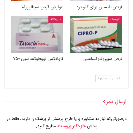
آزیترومایسین برای گلو درد
عوارض قرص سیتالوپرام
داروخانه
داروخانه
قرص سیپروفلوکساسین
تاوانکس لووفلوکساسین ۷۵۰
قبلی
بعدی
ارسال نظر
درصورتی‌که نیاز به مشاوره و یا طرح پرسش از پزشک را دارید، فقط در
بخش
«از دکتر بپرسید»
مطرح کنید.