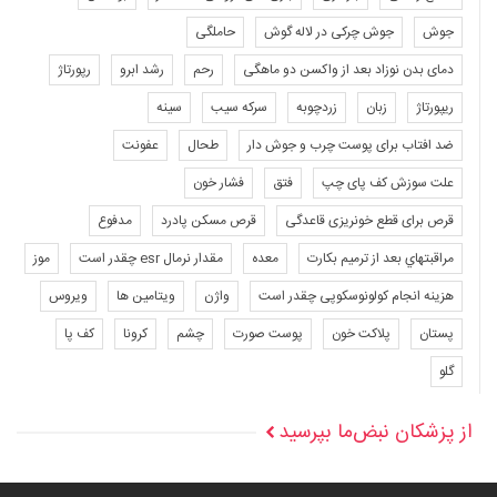
جوش
جوش چرکی در لاله گوش
حاملگی
دمای بدن نوزاد بعد از واکسن دو ماهگی
رحم
رشد ابرو
رپورتاژ
ریپورتاژ
زبان
زردچوبه
سرکه سیب
سینه
ضد افتاب برای پوست چرب و جوش دار
طحال
عفونت
علت سوزش کف پای چپ
فتق
فشار خون
قرص برای قطع خونریزی قاعدگی
قرص مسکن پادرد
مدفوع
مراقبتهاي بعد از ترميم بكارت
معده
مقدار نرمال esr چقدر است
موز
هزینه انجام کولونوسکوپی چقدر است
واژن
ویتامین ها
ویروس
پستان
پلاکت خون
پوست صورت
چشم
کرونا
کف پا
گلو
از پزشکان نبض‌ما بپرسید