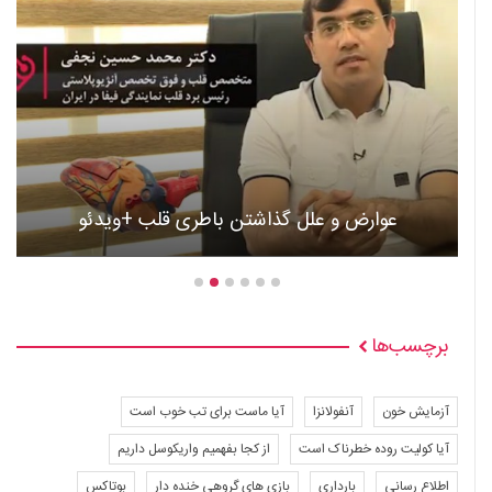
عوارض و علل گذاشتن باطری قلب +ویدئو
برچسب‌ها
آزمایش خون
آنفولانزا
آیا ماست برای تب خوب است
آیا کولیت روده خطرناک است
از کجا بفهمیم واریکوسل داریم
اطلاع رسانی
بارداری
بازی های گروهی خنده دار
بوتاکس