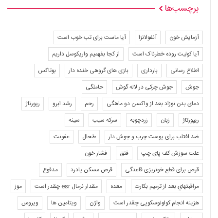
برچسب‌ها
آزمایش خون
آنفولانزا
آیا ماست برای تب خوب است
آیا کولیت روده خطرناک است
از کجا بفهمیم واریکوسل داریم
اطلاع رسانی
بارداری
بازی های گروهی خنده دار
بوتاکس
جوش
جوش چرکی در لاله گوش
حاملگی
دمای بدن نوزاد بعد از واکسن دو ماهگی
رحم
رشد ابرو
رپورتاژ
ریپورتاژ
زبان
زردچوبه
سرکه سیب
سینه
ضد افتاب برای پوست چرب و جوش دار
طحال
عفونت
علت سوزش کف پای چپ
فتق
فشار خون
قرص برای قطع خونریزی قاعدگی
قرص مسکن پادرد
مدفوع
مراقبتهاي بعد از ترميم بكارت
معده
مقدار نرمال esr چقدر است
موز
هزینه انجام کولونوسکوپی چقدر است
واژن
ویتامین ها
ویروس