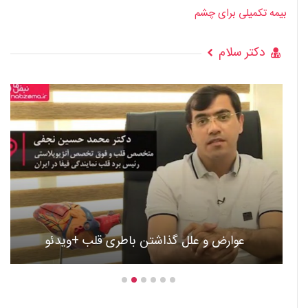
بیمه تکمیلی برای چشم
دکتر سلام
عوارض و علل گذاشتن باطری قلب +ویدئو