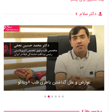
دکتر سلام
عوارض و علل گذاشتن باطری قلب +ویدئو
برچسب‌ها