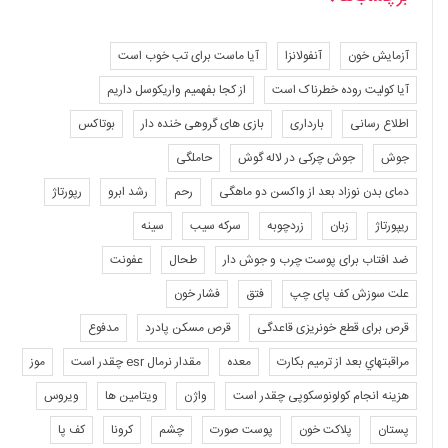
آزمایش خون
آنفولانزا
آیا ماست برای تب خوب است
آیا کولیت روده خطرناک است
از کجا بفهمیم واریکوسل داریم
اطلاع رسانی
بارداری
بازی های گروهی خنده دار
بوتاکس
جوش
جوش چرکی در لاله گوش
حاملگی
دمای بدن نوزاد بعد از واکسن دو ماهگی
رحم
رشد ابرو
رپورتاژ
ریپورتاژ
زبان
زردچوبه
سرکه سیب
سینه
ضد افتاب برای پوست چرب و جوش دار
طحال
عفونت
علت سوزش کف پای چپ
فتق
فشار خون
قرص برای قطع خونریزی قاعدگی
قرص مسکن پادرد
مدفوع
مراقبتهاي بعد از ترميم بكارت
معده
مقدار نرمال esr چقدر است
موز
هزینه انجام کولونوسکوپی چقدر است
واژن
ویتامین ها
ویروس
پستان
پلاکت خون
پوست صورت
چشم
کرونا
کف پا