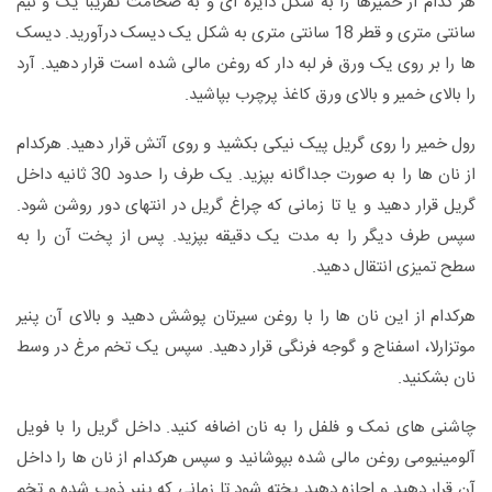
هر کدام از خمیرها را به شکل دایره ای و به ضخامت تقریبا یک و نیم
سانتی متری و قطر 18 سانتی متری به شکل یک دیسک درآورید. دیسک
ها را بر روی یک ورق فر لبه دار که روغن مالی شده است قرار دهید. آرد
را بالای خمیر و بالای ورق کاغذ پرچرب بپاشید.
رول خمیر را روی گریل پیک نیکی بکشید و روی آتش قرار دهید. هرکدام
از نان ها را به صورت جداگانه بپزید. یک طرف را حدود 30 ثانیه داخل
گریل قرار دهید و یا تا زمانی که چراغ گریل در انتهای دور روشن شود.
سپس طرف دیگر را به مدت یک دقیقه بپزید. پس از پخت آن را به
سطح تمیزی انتقال دهید.
هرکدام از این نان ها را با روغن سیرتان پوشش دهید و بالای آن پنیر
موتزارلا، اسفناج و گوجه فرنگی قرار دهید. سپس یک تخم مرغ در وسط
نان بشکنید.
چاشنی های نمک و فلفل را به نان اضافه کنید. داخل گریل را با فویل
آلومینیومی روغن مالی شده بپوشانید و سپس هرکدام از نان ها را داخل
آن قرار دهید و اجازه دهید پخته شود تا زمانی که پنیر ذوب شده و تخم