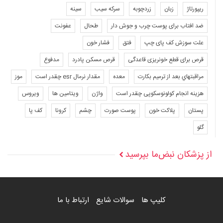
ریپورتاژ
زبان
زردچوبه
سرکه سیب
سینه
ضد افتاب برای پوست چرب و جوش دار
طحال
عفونت
علت سوزش کف پای چپ
فتق
فشار خون
قرص برای قطع خونریزی قاعدگی
قرص مسکن پادرد
مدفوع
مراقبتهاي بعد از ترميم بكارت
معده
مقدار نرمال esr چقدر است
موز
هزینه انجام کولونوسکوپی چقدر است
واژن
ویتامین ها
ویروس
پستان
پلاکت خون
پوست صورت
چشم
کرونا
کف پا
گلو
از پزشکان نبض‌ما بپرسید
کلیپ ها
سوالات شایع
ارتباط با ما