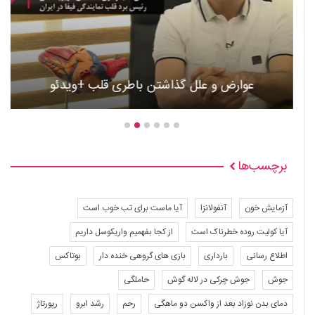
عوارض و علل گذاشتن باطری قلب +ویدئو
برچسب‌ها
آزمایش خون
آنفولانزا
آیا ماست برای تب خوب است
آیا کولیت روده خطرناک است
از کجا بفهمیم واریکوسل داریم
اطلاع رسانی
بارداری
بازی های گروهی خنده دار
بوتاکس
جوش
جوش چرکی در لاله گوش
حاملگی
دمای بدن نوزاد بعد از واکسن دو ماهگی
رحم
رشد ابرو
رپورتاژ