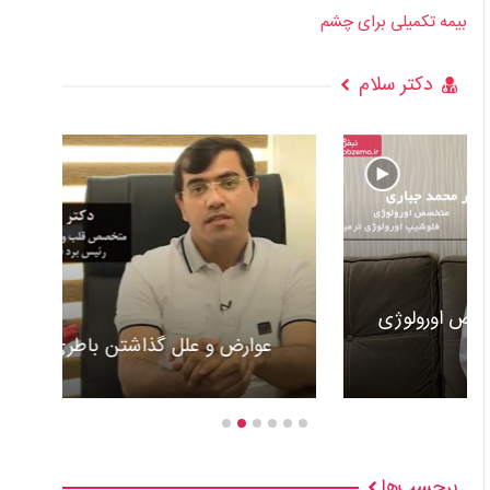
بیمه تکمیلی برای چشم
دکتر سلام
عوارض و علل گذاشتن باطری قلب +ویدئو
برچسب‌ها