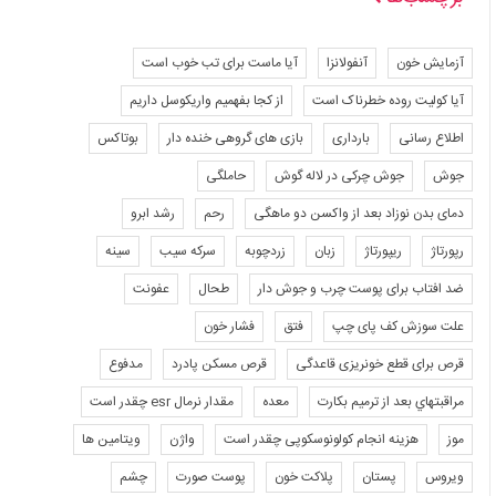
آزمایش خون
آنفولانزا
آیا ماست برای تب خوب است
آیا کولیت روده خطرناک است
از کجا بفهمیم واریکوسل داریم
اطلاع رسانی
بارداری
بازی های گروهی خنده دار
بوتاکس
جوش
جوش چرکی در لاله گوش
حاملگی
دمای بدن نوزاد بعد از واکسن دو ماهگی
رحم
رشد ابرو
رپورتاژ
ریپورتاژ
زبان
زردچوبه
سرکه سیب
سینه
ضد افتاب برای پوست چرب و جوش دار
طحال
عفونت
علت سوزش کف پای چپ
فتق
فشار خون
قرص برای قطع خونریزی قاعدگی
قرص مسکن پادرد
مدفوع
مراقبتهاي بعد از ترميم بكارت
معده
مقدار نرمال esr چقدر است
موز
هزینه انجام کولونوسکوپی چقدر است
واژن
ویتامین ها
ویروس
پستان
پلاکت خون
پوست صورت
چشم