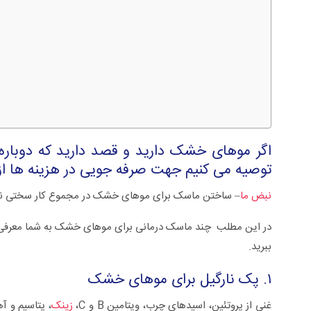
اگر موهای خشک دارید و قصد دارید که دوباره 
توصیه می کنیم جهت صرفه جویی در هزینه ها ا
نبض ما
– ساختن ماسک برای موهای خشک در مجموع کار سختی نیس
سلی +ویدئو
زگیل تناسلی از تشخیص تا درمان +ویدئو
در این مطلب چند ماسک درمانی برای موهای خشک به شما معرفی می‌ش
ببرید.
۱. پک نارگیل برای موهای خشک
غنی از پروتئین، اسیدهای چرب، ویتامین B و C،
زینک
، پتاسیم و آ