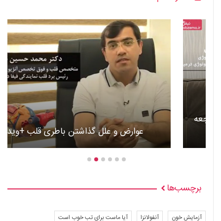
عوارض و علل گذاشتن باطری قلب +ویدئو
برچسب‌ها
آزمایش خون
آنفولانزا
آیا ماست برای تب خوب است