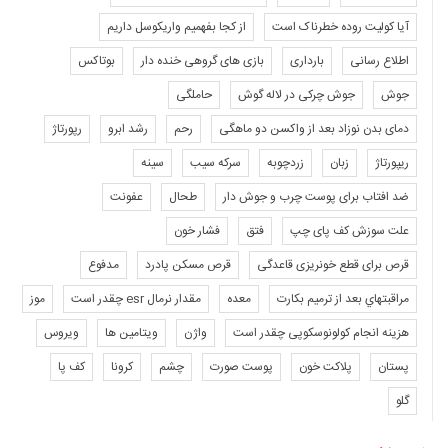
آیا کولیت روده خطرناک است
از کجا بفهمیم واریکوسل داریم
اطلاع رسانی
بارداری
بازی های گروهی خنده دار
بوتاکس
جوش
جوش چرکی در لاله گوش
حاملگی
دمای بدن نوزاد بعد از واکسن دو ماهگی
رحم
رشد ابرو
رپورتاژ
ریپورتاژ
زبان
زردچوبه
سرکه سیب
سینه
ضد افتاب برای پوست چرب و جوش دار
طحال
عفونت
علت سوزش کف پای چپ
فتق
فشار خون
قرص برای قطع خونریزی قاعدگی
قرص مسکن پادرد
مدفوع
مراقبتهاي بعد از ترميم بكارت
معده
مقدار نرمال esr چقدر است
موز
هزینه انجام کولونوسکوپی چقدر است
واژن
ویتامین ها
ویروس
پستان
پلاکت خون
پوست صورت
چشم
کرونا
کف پا
گلو