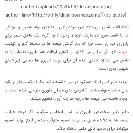
content/uploads/2020/08/dr-valipoour.jpg"
author_link="http://bit.ly/drvalipournabzema"][/bs-quote]
تحقیقات نشان می دهد بین مرده زایی و نقایص لوله عصبی و مردانی
که با اشعه سرو کار دارند، ارتباط وجود دارد. گرما یک عامل خطر برای
باروری مردان است چرا که قرار گرفتن بیضه ها در محیط گرم بر کیفیت
اسپرم
آنها اثر منفی می گذارد و گاهی اوقات هم بارورشدنشان را به
تاخیر می اندازد. دمای ایده آل برای تولید اسپرم ها دمایی زیر دمای
طبیعی بدن است.
بیضه بشر نمی تواند عملکرد درستی داشته باشد مگر اینکه سردتر از بقیه
بدن باشد. خوشبختانه، آناتومی بدن مردان طوری طراحی شده است با
ایجاد فاصله بین بیضه ها درجه حرارت آن را تنظیم میکند.
دکتر لانزر متخصص باروری در لس آنجلس میگوید اگر درجه حرارت
بیضه ها به ۹۸ درجه برسد، تولید اسپرم متوقف شده و قطع تولید اسپرم
میتواند برای ماهها تاثیر منفی داشته باشد.