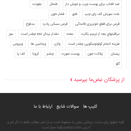
ضد افتاب برای پوست چرب و جوش دار
طحال
عفونت
علت سوزش کف پای چپ
فتق
فشار خون
قرص برای قطع خونریزی قاعدگی
قرص مسکن پادرد
مدفوع
مراقبتهاي بعد از ترميم بكارت
معده
مقدار نرمال esr چقدر است
موز
هزینه انجام کولونوسکوپی چقدر است
واژن
ویتامین ها
ویروس
پستان
پلاکت خون
پوست صورت
چشم
کرونا
کف پا
گلو
از پزشکان نبض‌ما بپرسید
کلیپ ها
سوالات شایع
ارتباط با ما
کلیه حقوق برای سایت پزشکی نبض ما محفوظ است و باز نشر مطالب فقط با ذکر نام و
آدرس nabzema.com مجاز است.