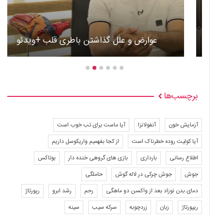
عوارض و علل گذاشتن باطری قلب +ویدئو
برچسب‌ها
آزمایش خون
آنفولانزا
آیا ماست برای تب خوب است
آیا کولیت روده خطرناک است
از کجا بفهمیم واریکوسل داریم
اطلاع رسانی
بارداری
بازی های گروهی خنده دار
بوتاکس
جوش
جوش چرکی در لاله گوش
حاملگی
دمای بدن نوزاد بعد از واکسن دو ماهگی
رحم
رشد ابرو
رپورتاژ
ریپورتاژ
زبان
زردچوبه
سرکه سیب
سینه