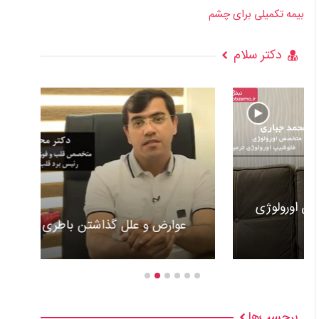
بیمه تکمیلی برای چشم
دکتر سلام
عوارض و علل گذاشتن باطری قلب +ویدئو
برچسب‌ها