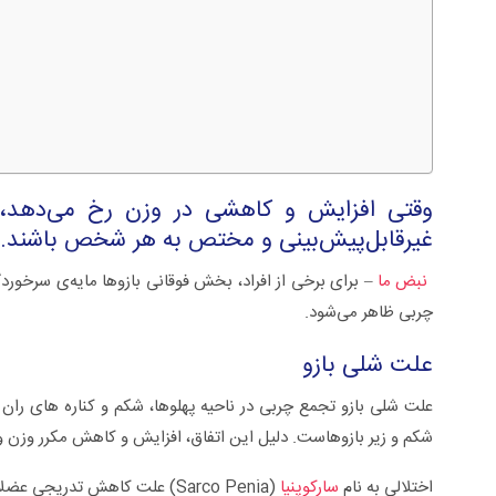
وقتی افزایش و کاهشی در وزن رخ می‌دهد، ا
غیرقابل‌پیش‌بینی و مختص به هر شخص باشند. ا
نبض ما
– برای برخی از افراد، بخش فوقانی بازوها مایه‌ی سرخورد
چربی ظاهر می‌شود.
شلی بازو ها
سلی +ویدئو
زگیل تناسلی از تشخیص تا درمان +ویدئو
علت شلی بازو
علت شلی بازو تجمع چربی در ناحیه پهلوها، شکم و کناره های
شکم و زیر بازوهاست. دلیل این اتفاق، افزایش و کاهش مکرر وزن 
اختلالی به نام
سارکوپنیا
(Sarco Penia) علت کاهش تدریجی عضلات و شلی بازو است.