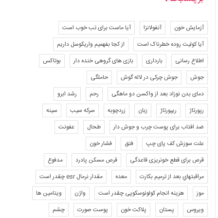
آزمایش خون
آنفولانزا
آیا ماست برای تب خوب است
آیا کولیت روده خطرناک است
از کجا بفهمیم واریکوسل داریم
اطلاع رسانی
بارداری
بازی های گروهی خنده دار
بوتاکس
جوش
جوش چرکی در لاله گوش
حاملگی
دمای بدن نوزاد بعد از واکسن دو ماهگی
رحم
رشد ابرو
رپورتاژ
ریپورتاژ
زبان
زردچوبه
سرکه سیب
سینه
ضد افتاب برای پوست چرب و جوش دار
طحال
عفونت
علت سوزش کف پای چپ
فتق
فشار خون
قرص برای قطع خونریزی قاعدگی
قرص مسکن پادرد
مدفوع
مراقبتهاي بعد از ترميم بكارت
معده
مقدار نرمال esr چقدر است
موز
هزینه انجام کولونوسکوپی چقدر است
واژن
ویتامین ها
ویروس
پستان
پلاکت خون
پوست صورت
چشم