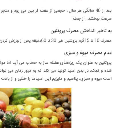
بعد از 40 سالگی هر سال ، حجمی از عضله از بین می رود و م
سرعت ببخشد . از جمله:
به تاخیر انداختن مصرف پروتئین
مصرف 10 تا 15گرم پروتئین طی 30 تا 60دقیقه پس از ورزش کردن، قدرت عضله سازی بدن را به حداکثر می رساند.
عدم مصرف میوه و سبزی
پروتئین به عنوان یک ریزمغذی عضله ساز به حساب می آید اما مواد 
شده و نمک، در بدن اسید تولید می کند که به مرور زمان می تواند 
است میوه و سبزی، پتاسیم و منیزیم این اسیدها را خنثی و از باف