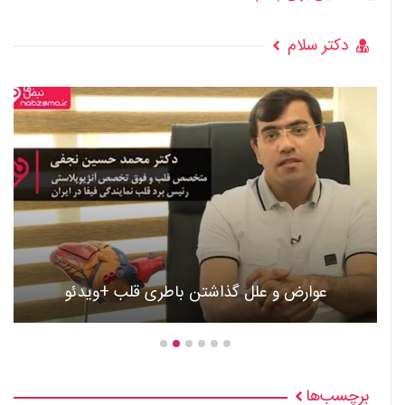
دکتر سلام
عوارض و علل گذاشتن باطری قلب +ویدئو
برچسب‌ها