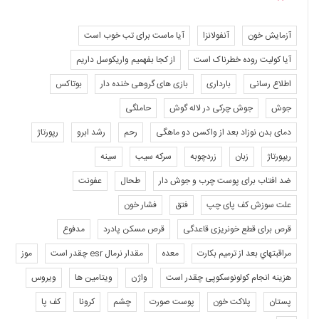
آزمایش خون
آنفولانزا
آیا ماست برای تب خوب است
آیا کولیت روده خطرناک است
از کجا بفهمیم واریکوسل داریم
اطلاع رسانی
بارداری
بازی های گروهی خنده دار
بوتاکس
جوش
جوش چرکی در لاله گوش
حاملگی
دمای بدن نوزاد بعد از واکسن دو ماهگی
رحم
رشد ابرو
رپورتاژ
ریپورتاژ
زبان
زردچوبه
سرکه سیب
سینه
ضد افتاب برای پوست چرب و جوش دار
طحال
عفونت
علت سوزش کف پای چپ
فتق
فشار خون
قرص برای قطع خونریزی قاعدگی
قرص مسکن پادرد
مدفوع
مراقبتهاي بعد از ترميم بكارت
معده
مقدار نرمال esr چقدر است
موز
هزینه انجام کولونوسکوپی چقدر است
واژن
ویتامین ها
ویروس
پستان
پلاکت خون
پوست صورت
چشم
کرونا
کف پا