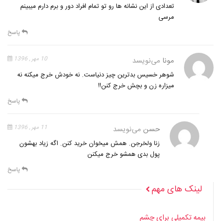
تعدادی از این نشانه ها رو تو تمام افراد دور و برم دارم میبینم
مرسی
پاسخ
مونا
می‌نویسد
10 مهر , 1396
شوهر خسیس بدترین چیز دنیاست. نه خودش خرج میکنه نه
میزاره زن و بچش خرج کنن!!
پاسخ
حسن
می‌نویسد
11 مهر , 1396
زنا ولخرجن. همش میخوان خرید کنن. اگه زیاد بهشون
پول بدی همشو خرج میکنن
پاسخ
لینک های مهم
بیمه تکمیلی برای چشم