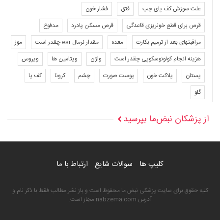
علت سوزش کف پای چپ
فتق
فشار خون
قرص برای قطع خونریزی قاعدگی
قرص مسکن پادرد
مدفوع
مراقبتهاي بعد از ترميم بكارت
معده
مقدار نرمال esr چقدر است
موز
هزینه انجام کولونوسکوپی چقدر است
واژن
ویتامین ها
ویروس
پستان
پلاکت خون
پوست صورت
چشم
کرونا
کف پا
گلو
از پزشکان نبض‌ما بپرسید
کلیپ ها
سوالات شایع
ارتباط با ما
کلیه حقوق برای سایت پزشکی نبض ما محفوظ است و باز نشر مطالب فقط با ذکر نام و
آدرس nabzema.com مجاز است.