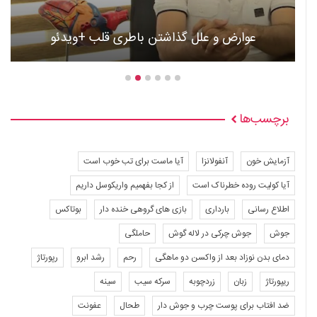
عوارض و علل گذاشتن باطری قلب +ویدئو
برچسب‌ها
آزمایش خون
آنفولانزا
آیا ماست برای تب خوب است
آیا کولیت روده خطرناک است
از کجا بفهمیم واریکوسل داریم
اطلاع رسانی
بارداری
بازی های گروهی خنده دار
بوتاکس
جوش
جوش چرکی در لاله گوش
حاملگی
دمای بدن نوزاد بعد از واکسن دو ماهگی
رحم
رشد ابرو
رپورتاژ
ریپورتاژ
زبان
زردچوبه
سرکه سیب
سینه
ضد افتاب برای پوست چرب و جوش دار
طحال
عفونت