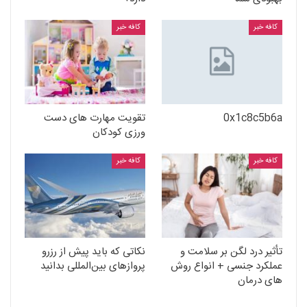
کافه خبر
کافه خبر
0x1c8c5b6a
تقویت مهارت های دست
ورزی کودکان
کافه خبر
کافه خبر
تأثیر درد لگن بر سلامت و
نکاتی که باید پیش از رزرو
عملکرد جنسی + انواع روش
پروازهای بین‌المللی بدانید
های درمان