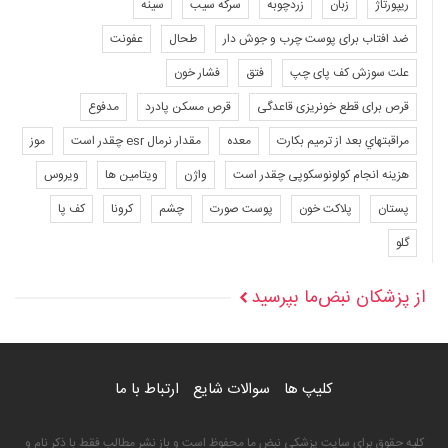
ریپورتاژ
زبان
زردچوبه
سرکه سیب
سینه
ضد افتاب برای پوست چرب و جوش دار
طحال
عفونت
علت سوزش کف پای چپ
فتق
فشار خون
قرص برای قطع خونریزی قاعدگی
قرص مسکن پادرد
مدفوع
مراقبتهاي بعد از ترميم بكارت
معده
مقدار نرمال esr چقدر است
موز
هزینه انجام کولونوسکوپی چقدر است
واژن
ویتامین ها
ویروس
پستان
پلاکت خون
پوست صورت
چشم
کرونا
کف پا
گلو
از پزشکان نبض‌ما بپرسید
کلیپ ها
سوالات شایع
ارتباط با ما
کلیه حقوق برای سایت پزشکی نبض ما محفوظ است و باز نشر مطالب فقط با ذکر نام و