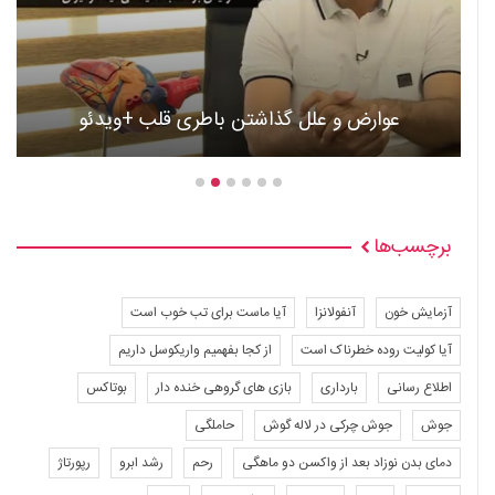
عوارض و علل گذاشتن باطری قلب +ویدئو
برچسب‌ها
آزمایش خون
آنفولانزا
آیا ماست برای تب خوب است
آیا کولیت روده خطرناک است
از کجا بفهمیم واریکوسل داریم
اطلاع رسانی
بارداری
بازی های گروهی خنده دار
بوتاکس
جوش
جوش چرکی در لاله گوش
حاملگی
دمای بدن نوزاد بعد از واکسن دو ماهگی
رحم
رشد ابرو
رپورتاژ