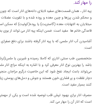
را مهار کند.
پیه انار ، همان قسمت‌های سفید لابلای دانه‌های انار است که چو
و محکم شدن پرزها و چین‌ معده و روده شده و با تقویت عضلات
مبتلایان به التهابات معده (گاستریت) یا روده(کولیت) که ممکن است
قاعدگی خانم ها مفید است. ضمن اینکه پیه انار می تواند از بوی بد
آشامیدن آب انار ملسی که با پیه انار گرفته باشند برای دفع صفرا
است.
متخصصین طب سنتی اناری که کاملا رسیده و شیرین یا ملس(ترش 
باشد را بهترین نوع انار معرفی کرد و با اشاره به اینکه مزاج انا
می‌تواند باعث ایجاد نفخ شود که این خاصیت درگرم مزاجان منجر ب
سلی +ویدئو
زگیل تناسلی از تشخیص تا درمان +ویدئو
دچار غلظت و پر فشاری خون هستند و جوش و دمل‌های پوستی زیاد
کنند بسیار مفید است.
مصرف انار برای بهبود تپش قلب توصیه شده است و یکی از مهمتری
است که انار آن را مهار می کند.