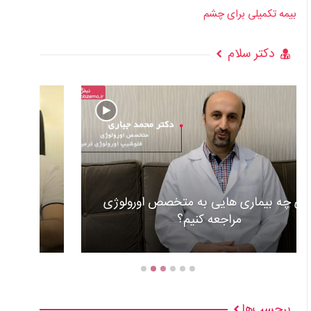
بیمه تکمیلی برای چشم
دکتر سلام
عوارض و علل گذاشتن باطری قلب +ویدئو
برچسب‌ها