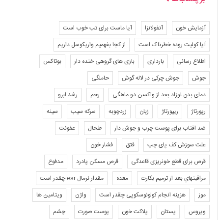
آزمایش خون
آنفولانزا
آیا ماست برای تب خوب است
آیا کولیت روده خطرناک است
از کجا بفهمیم واریکوسل داریم
اطلاع رسانی
بارداری
بازی های گروهی خنده دار
بوتاکس
جوش
جوش چرکی در لاله گوش
حاملگی
دمای بدن نوزاد بعد از واکسن دو ماهگی
رحم
رشد ابرو
رپورتاژ
ریپورتاژ
زبان
زردچوبه
سرکه سیب
سینه
ضد افتاب برای پوست چرب و جوش دار
طحال
عفونت
علت سوزش کف پای چپ
فتق
فشار خون
قرص برای قطع خونریزی قاعدگی
قرص مسکن پادرد
مدفوع
مراقبتهاي بعد از ترميم بكارت
معده
مقدار نرمال esr چقدر است
موز
هزینه انجام کولونوسکوپی چقدر است
واژن
ویتامین ها
ویروس
پستان
پلاکت خون
پوست صورت
چشم