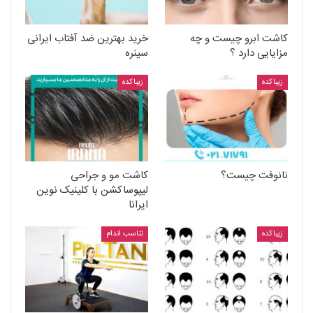
کاشت ابرو چیست و چه
خرید بهترین ضد آفتاب ایرانی
مزایایی دارد ؟
سینره
زیباکده
زیباکده
نانوفت چیست؟
کاشت مو و جراحی
لیپوساکشن با کلینیک نوین
ایرانا
زیباکده
تناسب اندام