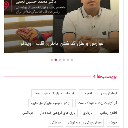
عوارض و علل گذاشتن باطری قلب +ویدئو
برچسب‌ها
آزمایش خون
آنفولانزا
آیا ماست برای تب خوب است
آیا کولیت روده خطرناک است
از کجا بفهمیم واریکوسل داریم
اطلاع رسانی
بارداری
بازی های گروهی خنده دار
بوتاکس
جوش
جوش چرکی در لاله گوش
حاملگی