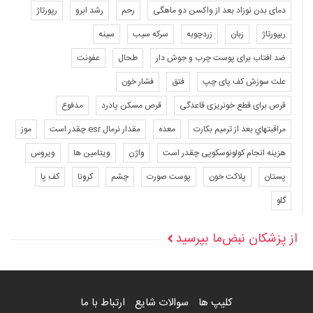
دمای بدن نوزاد بعد از واکسن دو ماهگی
رحم
رشد ابرو
رپورتاژ
ریپورتاژ
زبان
زردچوبه
سرکه سیب
سینه
ضد افتاب برای پوست چرب و جوش دار
طحال
عفونت
علت سوزش کف پای چپ
فتق
فشار خون
قرص برای قطع خونریزی قاعدگی
قرص مسکن پادرد
مدفوع
مراقبتهاي بعد از ترميم بكارت
معده
مقدار نرمال esr چقدر است
موز
هزینه انجام کولونوسکوپی چقدر است
واژن
ویتامین ها
ویروس
پستان
پلاکت خون
پوست صورت
چشم
کرونا
کف پا
گلو
از پزشکان نبض‌ما بپرسید
کلیپ ها
سوالات شایع
ارتباط با ما