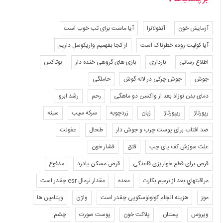
آزمایش خون
آنفولانزا
آیا ماست برای تب خوب است
آیا کولیت روده خطرناک است
از کجا بفهمیم واریکوسل داریم
اطلاع رسانی
بارداری
بازی های گروهی خنده دار
بوتاکس
جوش
جوش چرکی در لاله گوش
حاملگی
دمای بدن نوزاد بعد از واکسن دو ماهگی
رحم
رشد ابرو
رپورتاژ
ریپورتاژ
زبان
زردچوبه
سرکه سیب
سینه
ضد افتاب برای پوست چرب و جوش دار
طحال
عفونت
علت سوزش کف پای چپ
فتق
فشار خون
قرص برای قطع خونریزی قاعدگی
قرص مسکن پادرد
مدفوع
مراقبتهاي بعد از ترميم بكارت
معده
مقدار نرمال esr چقدر است
موز
هزینه انجام کولونوسکوپی چقدر است
واژن
ویتامین ها
ویروس
پستان
پلاکت خون
پوست صورت
چشم