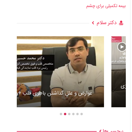
بیمه تکمیلی برای چشم
دکتر سلام
عوارض و علل گذاشتن باطری قلب +ویدئو
برچسب‌ها