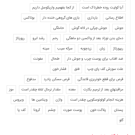
آیا کولیت روده خطرناک است
از کجا بفهمیم واریکوسل داریم
اطلاع رسانی
بارداری
بازی های گروهی خنده دار
بوتاکس
جوش
جوش چرکی در لاله گوش
حاملگی
دمای بدن نوزاد بعد از واکسن دو ماهگی
رحم
رشد ابرو
رپورتاژ
ریپورتاژ
زبان
زردچوبه
سرکه سیب
سینه
ضد افتاب برای پوست چرب و جوش دار
طحال
عفونت
علت سوزش کف پای چپ
فتق
فشار خون
قرص برای قطع خونریزی قاعدگی
قرص مسکن پادرد
مدفوع
مراقبتهاي بعد از ترميم بكارت
معده
مقدار نرمال esr چقدر است
موز
هزینه انجام کولونوسکوپی چقدر است
واژن
ویتامین ها
ویروس
پستان
پلاکت خون
پوست صورت
چشم
کرونا
کف پا
گلو