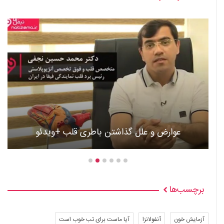
عوارض و علل گذاشتن باطری قلب +ویدئو
برچسب‌ها
آزمایش خون
آنفولانزا
آیا ماست برای تب خوب است