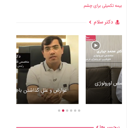
بیمه تکمیلی برای چشم
دکتر سلام
عوارض و علل گذاشتن باطری قلب +ویدئو
برچسب‌ها