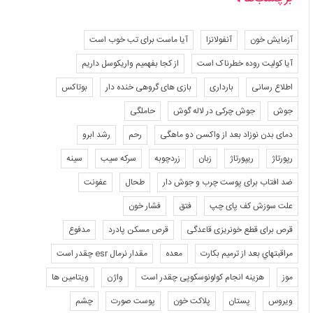
آزمایش خون
آنفولانزا
آیا ماست برای تب خوب است
آیا کولیت روده خطرناک است
از کجا بفهمیم واریکوسل داریم
اطلاع رسانی
بارداری
بازی های گروهی خنده دار
بوتاکس
جوش
جوش چرکی در لاله گوش
حاملگی
دمای بدن نوزاد بعد از واکسن دو ماهگی
رحم
رشد ابرو
رپورتاژ
ریپورتاژ
زبان
زردچوبه
سرکه سیب
سینه
ضد افتاب برای پوست چرب و جوش دار
طحال
عفونت
علت سوزش کف پای چپ
فتق
فشار خون
قرص برای قطع خونریزی قاعدگی
قرص مسکن پادرد
مدفوع
مراقبتهاي بعد از ترميم بكارت
معده
مقدار نرمال esr چقدر است
موز
هزینه انجام کولونوسکوپی چقدر است
واژن
ویتامین ها
ویروس
پستان
پلاکت خون
پوست صورت
چشم