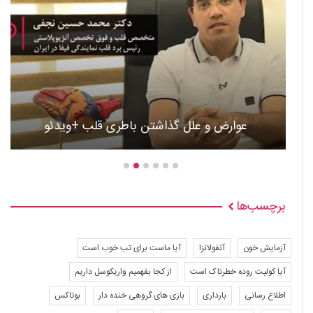
عوارض و علل گذاشتن باطری قلب +ویدئو
برچسب‌ها
آزمایش خون
آنفولانزا
آیا ماست برای تب خوب است
آیا کولیت روده خطرناک است
از کجا بفهمیم واریکوسل داریم
اطلاع رسانی
بارداری
بازی های گروهی خنده دار
بوتاکس