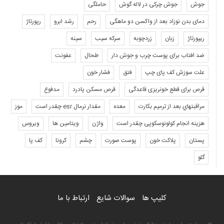
جوش
جوش چرکی در لاله گوش
حاملگی
دمای بدن نوزاد بعد از واکسن دو ماهگی
رحم
رشد ابرو
رپورتاژ
ریپورتاژ
زبان
زردچوبه
سرکه سیب
سینه
ضد افتاب برای پوست چرب و جوش دار
طحال
عفونت
علت سوزش کف پای چپ
فتق
فشار خون
قرص برای قطع خونریزی قاعدگی
قرص مسکن پادرد
مدفوع
مراقبتهاي بعد از ترميم بكارت
معده
مقدار نرمال esr چقدر است
موز
هزینه انجام کولونوسکوپی چقدر است
واژن
ویتامین ها
ویروس
پستان
پلاکت خون
پوست صورت
چشم
کرونا
کف پا
گلو
کلیپ ها
سوالات شایع
ارتباط با ما