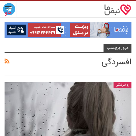
مرور برچسب
افسردگی
روانپزشکی