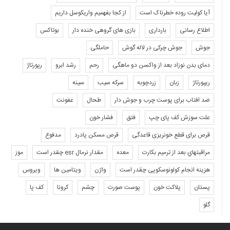
آیا کولیت روده خطرناک است
از کجا بفهمیم واریکوسل داریم
اطلاع رسانی
بارداری
بازی های گروهی خنده دار
بوتاکس
جوش
جوش چرکی در لاله گوش
حاملگی
دمای بدن نوزاد بعد از واکسن دو ماهگی
رحم
رشد ابرو
رپورتاژ
ریپورتاژ
زبان
زردچوبه
سرکه سیب
سینه
ضد افتاب برای پوست چرب و جوش دار
طحال
عفونت
علت سوزش کف پای چپ
فتق
فشار خون
قرص برای قطع خونریزی قاعدگی
قرص مسکن پادرد
مدفوع
مراقبتهاي بعد از ترميم بكارت
معده
مقدار نرمال esr چقدر است
موز
هزینه انجام کولونوسکوپی چقدر است
واژن
ویتامین ها
ویروس
پستان
پلاکت خون
پوست صورت
چشم
کرونا
کف پا
گلو