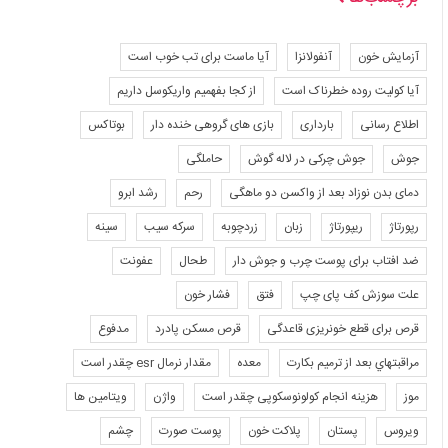
آزمایش خون
آنفولانزا
آیا ماست برای تب خوب است
آیا کولیت روده خطرناک است
از کجا بفهمیم واریکوسل داریم
اطلاع رسانی
بارداری
بازی های گروهی خنده دار
بوتاکس
جوش
جوش چرکی در لاله گوش
حاملگی
دمای بدن نوزاد بعد از واکسن دو ماهگی
رحم
رشد ابرو
رپورتاژ
ریپورتاژ
زبان
زردچوبه
سرکه سیب
سینه
ضد افتاب برای پوست چرب و جوش دار
طحال
عفونت
علت سوزش کف پای چپ
فتق
فشار خون
قرص برای قطع خونریزی قاعدگی
قرص مسکن پادرد
مدفوع
مراقبتهاي بعد از ترميم بكارت
معده
مقدار نرمال esr چقدر است
موز
هزینه انجام کولونوسکوپی چقدر است
واژن
ویتامین ها
ویروس
پستان
پلاکت خون
پوست صورت
چشم