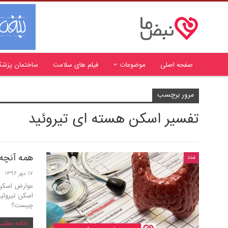
صفحه اصلی
موضوعات
فیلم های سلامت
ساختمان پزشک
مرور برچسب
تفسیر اسکن هسته ای تیروئید
همه آنچه 
غدد
۱۷ مهر ۱۳۹۶
عوارض اسکن ت
اسکن تیروئی
چیست؟
ادامه مطلب .