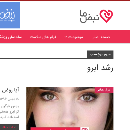
صفحه اصلی
موضوعات
فیلم های سلامت
ساختمان پزشک
مرور برچسب
رشد ابرو
آیا روغن 
اسرار زیبایی
۱۸ بهمن ۱۳۹۶
روغن نارگیل 
تر ابرو هستی
استفاده کنید
ادامه مطلب .