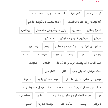
آزمایش خون
آنفولانزا
آیا ماست برای تب خوب است
آیا کولیت روده خطرناک است
از کجا بفهمیم واریکوسل داریم
اطلاع رسانی
بارداری
بازی های گروهی خنده دار
بوتاکس
جوش
جوش چرکی در لاله گوش
حاملگی
دمای بدن نوزاد بعد از واکسن دو ماهگی
رحم
رشد ابرو
رپورتاژ
ریپورتاژ
زبان
زردچوبه
سرکه سیب
سینه
ضد افتاب برای پوست چرب و جوش دار
طحال
عفونت
علت سوزش کف پای چپ
فتق
فشار خون
قرص برای قطع خونریزی قاعدگی
قرص مسکن پادرد
مدفوع
مراقبتهاي بعد از ترميم بكارت
معده
مقدار نرمال esr چقدر است
موز
هزینه انجام کولونوسکوپی چقدر است
واژن
ویتامین ها
ویروس
پستان
پلاکت خون
پوست صورت
چشم