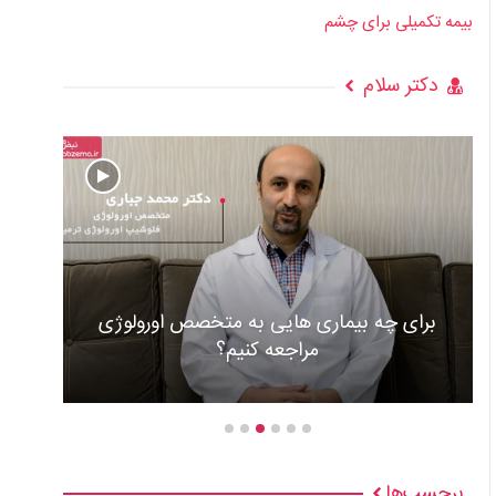
بیمه تکمیلی برای چشم
دکتر سلام
به متخصص اورولوژی
کنیم؟
عوارض و علل گذاشتن باطری 
برچسب‌ها