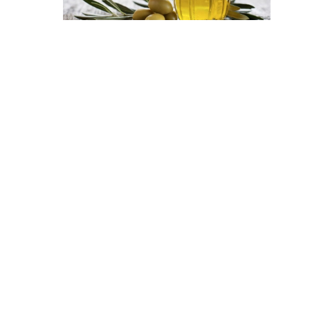
مقابله با ابتلا به زگیل تناسلی +ویدئو
زگیل تناسلی 