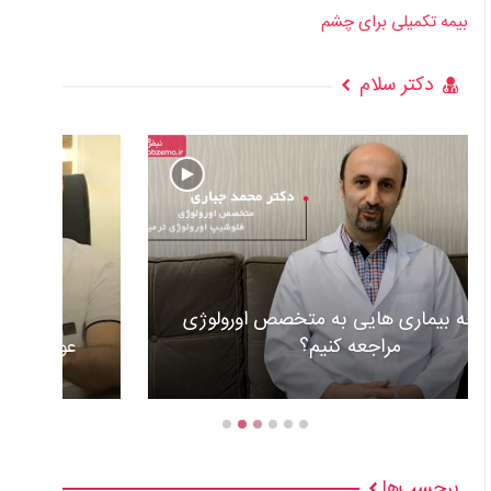
بیمه تکمیلی برای چشم
دکتر سلام
عوارض و علل گذاشتن باطری قلب +ویدئو
برچسب‌ها