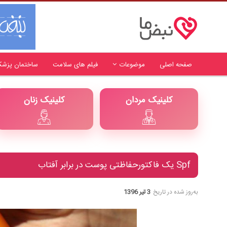
صفحه اصلی
موضوعات
فیلم های سلامت
ساختمان پزشک
کلینیک مردان
کلینیک زنان
Spf یک فاکتورحفاظتی پوست در برابر آفتاب
به‌روز شده در تاریخ
3 تیر 1396