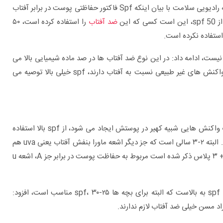
دکتر امیر هوشنگ احسانی، متخصص پوست و مو در گفتگو با شبکه رادیویی سلامت با بیان اینکه Spf فاکتور حفاظتی پوست در برابر آفتاب
ضد آفتاب
را استفاده کرده است، ۵۰
استفاده نکرده است.
فاده از ضد آفتاب به spf خیلی بالا نیازی نیست، ادامه داد: در این نوع ضد آفتاب ها در صد ماده شیمیایی بالا می
رود و واکنش های شیمیایی آن بیشتر می شود و برای افرادی که واکنش های غیر طبیعی نسبت به آفتاب دارند، spf خیلی بالا توصیه می
احسانی در ادامه گفت: به طور نمونه برای کسی که در مقابل آفتاب واکنش هایی شبیه کهیر در پوستش ایجاد می شود، از spf بالا استفاده
می شود؛ که این ضد آفتاب می تواند ۹۸-۹۹ درصد uvb را جذب کند. البته ۲-۳ سالی است که جز دیگر اشعه ماورا بنفش آفتاب یعنی uva هم
برای چه بیماری هایی به متخصص اورولوژی
مراجعه کنیم؟
مطرح شده است. آنچه روی کرم ضد آفتاب + یا ++ ۲ پلاس یا +++ ۳ پلاس ذکر شده است مربوط به حفاظت پوست در برابر جز A، اشعه u
راد مسن خیلی ضد آفتاب لازم ندارند.