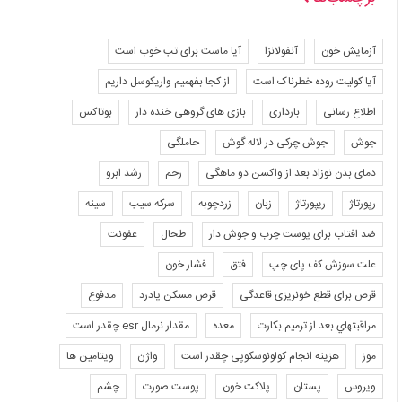
آزمایش خون
آنفولانزا
آیا ماست برای تب خوب است
آیا کولیت روده خطرناک است
از کجا بفهمیم واریکوسل داریم
اطلاع رسانی
بارداری
بازی های گروهی خنده دار
بوتاکس
جوش
جوش چرکی در لاله گوش
حاملگی
دمای بدن نوزاد بعد از واکسن دو ماهگی
رحم
رشد ابرو
رپورتاژ
ریپورتاژ
زبان
زردچوبه
سرکه سیب
سینه
ضد افتاب برای پوست چرب و جوش دار
طحال
عفونت
علت سوزش کف پای چپ
فتق
فشار خون
قرص برای قطع خونریزی قاعدگی
قرص مسکن پادرد
مدفوع
مراقبتهاي بعد از ترميم بكارت
معده
مقدار نرمال esr چقدر است
موز
هزینه انجام کولونوسکوپی چقدر است
واژن
ویتامین ها
ویروس
پستان
پلاکت خون
پوست صورت
چشم