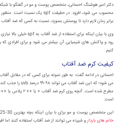
محسوب می شود، افزود: در حقیقت spf یک نسبت است. منظور از spf 50، این است کسی که این
برابر زمان لازم دارد تا پوستش بسوزد، نسبت به کسی که ضد آفتاب 
وی با بیان اینکه برای است
کنیم.
کیفیت کرم ضد آفتاب
سلی +ویدئو
زگیل تناسلی از تشخیص تا درمان +ویدئو
است.
این متخصص پوست و مو برای با بیان اینکه بچه بهترین spf 25-30 به بالاست که البته برای بچه ها spf، ۳۰-۲۵ مناسب است، افزود:
خانم های باردار
و شیرده می توانند از ضد آفتاب استفاده کنند اما اف