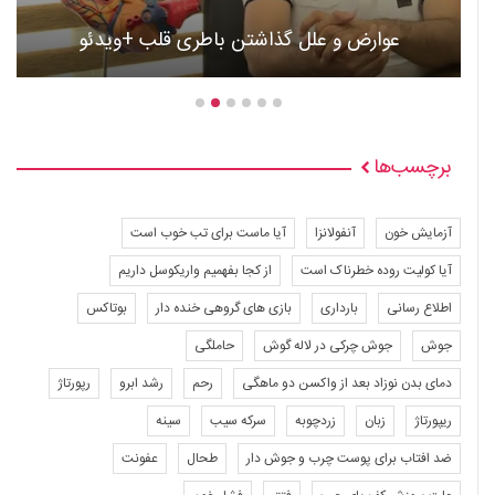
عوارض و علل گذاشتن باطری قلب +ویدئو
برچسب‌ها
آزمایش خون
آنفولانزا
آیا ماست برای تب خوب است
آیا کولیت روده خطرناک است
از کجا بفهمیم واریکوسل داریم
اطلاع رسانی
بارداری
بازی های گروهی خنده دار
بوتاکس
جوش
جوش چرکی در لاله گوش
حاملگی
دمای بدن نوزاد بعد از واکسن دو ماهگی
رحم
رشد ابرو
رپورتاژ
ریپورتاژ
زبان
زردچوبه
سرکه سیب
سینه
ضد افتاب برای پوست چرب و جوش دار
طحال
عفونت