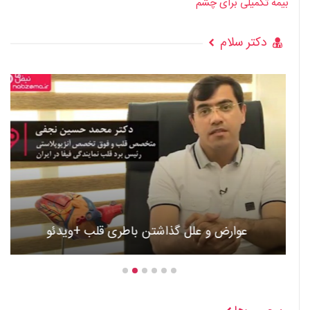
بیمه تکمیلی برای چشم
دکتر سلام
عوارض و علل گذاشتن باطری قلب +ویدئو