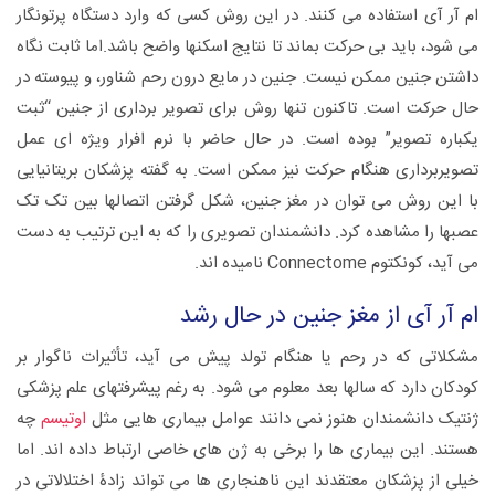
ام آر آی استفاده می کنند. در این روش کسی که وارد دستگاه پرتونگار
می شود، باید بی حرکت بماند تا نتایج اسکنها واضح باشد.اما ثابت نگاه
داشتن جنین ممکن نیست. جنین در مایع درون رحم شناور، و پیوسته در
حال حرکت است. تاکنون تنها روش برای تصویر برداری از جنین “ثبت
یکباره تصویر” بوده است. در حال حاضر با نرم افرار ویژه ای عمل
تصویربرداری هنگام حرکت نیز ممکن است. به گفته پزشکان بریتانیایی
با این روش می توان در مغز جنین، شکل گرفتن اتصالها بین تک تک
عصبها را مشاهده کرد. دانشمندان تصویری را که به این ترتیب به دست
می آید، کونکتوم Connectome نامیده اند.
ام آر آی از مغز جنین در حال رشد
مشکلاتی که در رحم یا هنگام تولد پیش می آید، تأثیرات ناگوار بر
کودکان دارد که سالها بعد معلوم می شود. به رغم پیشرفتهای علم پزشکی
ژنتیک دانشمندان هنوز نمی دانند عوامل بیماری هایی مثل
اوتیسم
چه
هستند. این بیماری ها را برخی به ژن های خاصی ارتباط داده اند. اما
خیلی از پزشکان معتقدند این ناهنجاری ها می تواند زادۀ اختلالاتی در