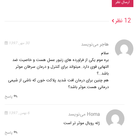
12 نظر
هاجر
می‌نویسد
30 مهر , 1397
سلام
بره موم یکی از فراورده های زنبور عسل هست و خاصیت ضد
التهابی قوی دارد..میتواند برای کنترل و درمان سرطان موثر
باشد…؟
هم چنین برای درمان افت شدید پلاکت خون که ناشی از شیمی
درمانی هست.موثر باشد؟
پاسخ
Homa
می‌نویسد
6 بهمن , 1397
ژله رویال موثر تر است
پاسخ