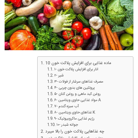
10 ماده غذایی برای افزایش پلاکت خون
۱- انار برای افزایش پلاکت خون
۲- شیر
۳- مصرف غذاهای سرشار از فولات
۴- پروتئین های بدون چربی
۵- روغن کبد ماهی و روغن کتان
۶- مواد غذایی حاوی ویتامین A
۷- آب سبزه گندم
۸- غذاهای حاوی ویتامین K
۹- رژیم غذایی ماکروبیوتیک
۱۰- جوانه شبدر
چه غذاهایی پلاکت خون را بالا میبرد