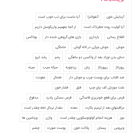
آزمایش خون
آنفولانزا
آیا ماست برای تب خوب است
آیا کولیت روده خطرناک است
از کجا بفهمیم واریکوسل داریم
اطلاع رسانی
بارداری
بازی های گروهی خنده دار
بوتاکس
جوش
جوش چرکی در لاله گوش
حاملگی
دمای بدن نوزاد بعد از واکسن دو ماهگی
رحم
رشد ابرو
رپورتاژ
ریپورتاژ
زبان
زردچوبه
سرکه سیب
سینه
ضد افتاب برای پوست چرب و جوش دار
طحال
عفونت
علت سوزش کف پای چپ
فتق
فشار خون
قرص برای قطع خونریزی قاعدگی
قرص مسکن پادرد
مدفوع
مراقبتهاي بعد از ترميم بكارت
معده
مقدار نرمال esr چقدر است
موز
هزینه انجام کولونوسکوپی چقدر است
واژن
ویتامین ها
ویروس
پستان
پلاکت خون
پوست صورت
چشم