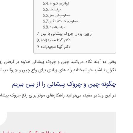
کوآنزیم کیو ۱۰
پپتیدها
عصاره چای سبز
عصاره ی هسته انگور
نیاسینامید
از بین بردن چروک پیشانی با لیزر
دکتر گیتا مجیدزاده
دکتر گیتا مجیدزاده
وقتی به آینه نگاه می‌کنید چین و چروک پیشانی علاوه بر گرفتن زیب
نگران نباشید خوشبختانه راه های زیادی برای رفع چین و چروک پیشا
چگونه چین و چروک پیشانی را از بین ببریم
سلی +ویدئو
زگیل تناسلی از تشخیص تا درمان +ویدئو
در این ویدیو مفید، می‌توانید راهکارهای موثر برای رفع چروک پیشا