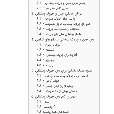
۱. پنهان کردن چین و چروک پیشانی
۲. تغییر دادن مدل مو
درمان خانگی چین و چروک پیشانی
۱- وازلین برای چروک صورت
۲-کرم رفع چروک پیشانی حاوی رتینوئید
۳- استفاده از چسب ضد چروک
۴- ماساژ پیشانی برای رفع چروک
رفع چین و چروک پیشانی با داروهای گیاهی
۱- روغن زیتون
۲- شنبلیله
۳- آلوورا برای چروک پیشانی
۴- زنجبیل
۵- رازیانه
بهبود سبک زندگی برای رفع چروک پیشانی
۱- از بین بردن چروک پیشانی با ورزش
۲- خواب کافی
۳- پرهیز از ریز کردن چشم
۴- خشکی بیش از حد صورت
بهترین کرم رفع چروک پیشانی
رتینول
ویتامین C
اسیدهای هیدروکسید