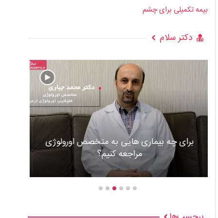
بیمه تکمیلی برای چشم
دکتر سلام
عوارض و علل گذاشتن باطری قلب +ویدئو
برچسب‌ها