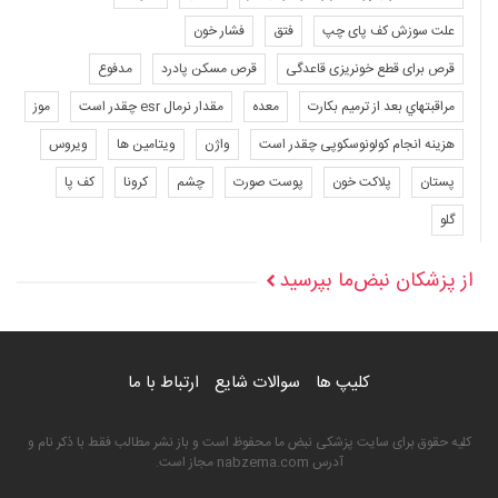
علت سوزش کف پای چپ
فتق
فشار خون
قرص برای قطع خونریزی قاعدگی
قرص مسکن پادرد
مدفوع
مراقبتهاي بعد از ترميم بكارت
معده
مقدار نرمال esr چقدر است
موز
هزینه انجام کولونوسکوپی چقدر است
واژن
ویتامین ها
ویروس
پستان
پلاکت خون
پوست صورت
چشم
کرونا
کف پا
گلو
از پزشکان نبض‌ما بپرسید
کلیپ ها
سوالات شایع
ارتباط با ما
کلیه حقوق برای سایت پزشکی نبض ما محفوظ است و باز نشر مطالب فقط با ذکر نام و
آدرس nabzema.com مجاز است.