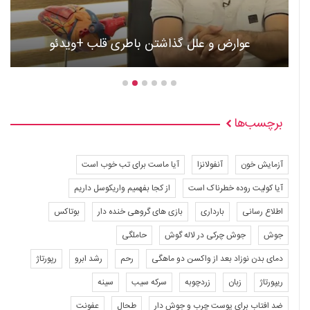
عوارض و علل گذاشتن باطری قلب +ویدئو
برچسب‌ها
آزمایش خون
آنفولانزا
آیا ماست برای تب خوب است
آیا کولیت روده خطرناک است
از کجا بفهمیم واریکوسل داریم
اطلاع رسانی
بارداری
بازی های گروهی خنده دار
بوتاکس
جوش
جوش چرکی در لاله گوش
حاملگی
دمای بدن نوزاد بعد از واکسن دو ماهگی
رحم
رشد ابرو
رپورتاژ
ریپورتاژ
زبان
زردچوبه
سرکه سیب
سینه
ضد افتاب برای پوست چرب و جوش دار
طحال
عفونت