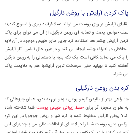
پاک کردن آرایش با روغن نارگیل
بقایای آرایش بر روی پوست می تواند عملا فرآیند پیری را تسریع کند.به
لطف خواص پخت و تغذیه ای روغن نارگیل، از آن می توان برای پاک
کردن آرایش چشم هم استفاده کرد.چربی های طبیعی موجود در آن لایه
محافظی در اطراف چشم ایجاد می کند و در عین حال تمامی آثار آرایش
را پاک می نماید.کافی است یک تکه پنبه یا دستمالی را به روغن نارگیل
آغشته کنید تا ببینید حتی سرسخت ترین آرایشها هم به ملایمت پاک
می شوند.
کره بدن روغن نارگیلی
چه راهی بهتر از مالیدن کره و روغن تازه و نرم به بدن، همان چیزهائی که
به عنوان معجزه گر برای
حفظ زیبائی طبیعی پوست
شما شناخته شده
اند؟ روغن نارگیل مخلوط شده با کره شیا و روغن جوجوبا.در این کره
لوکس بدن، پوست شما را در لایه ای از لطافت عالی می پیچد.برای این
کار، نرم کننده را در یک کاسه بر روی بخار آب گرم کنید.چند قطره اسانس