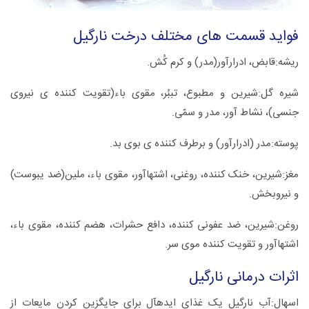
فواید قسمت های مختلف درخت نارگیل
ریشه‏:قابض، ادرارآور(مدر) و کرم کُش.
شیره گل:شیرین و مطبوع، تب‏بُر، مقوی باء(تقویت کننده ی نیروی
جنسی)، نشاط آور، مدر و سمّی.
پوسته:مدر (ادرارآور) و برطرف کننده‏ ی بوی بد.
مغز:شیرین، خنک کننده، روغنی، اشتهاآور، مقوی باء، ملین(ضد یبوست)
و نیروبخش.
روغن:شیرین، ضد عفونی کننده، دافع حشرات، هضم کننده، مقوی باء،
اشتهاآور و تقویت کننده موی سر.
اثرات درمانی نارگیل
اسهال:آب نارگیل یک غذای ایده‏آل برای جایگزین کردن مایعات از