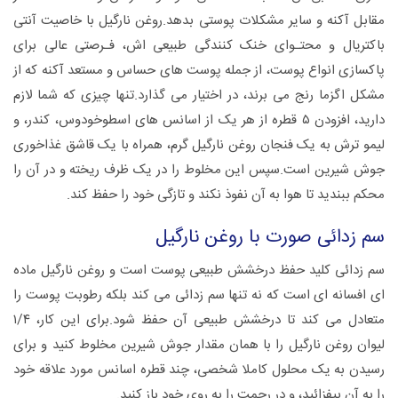
مقابل آکنه و سایر مشکلات پوستی بدهد.روغن نارگیل با خاصیت آنتی
باکتریال و محتـوای خنک کنندگی طبیعی اش، فـرصتی عالی برای
پاکسازی انواع پوست، از جمله پوست های حساس و مستعد آکنه که از
مشکل اگزما رنج می برند، در اختیار می گذارد.تنها چیزی که شما لازم
دارید، افزودن ۵ قطره از هر یک از اسانس های اسطوخودوس، کندر، و
لیمو ترش به یک فنجان روغن نارگیل گرم، همراه با یک قاشق غذاخوری
جوش شیرین است.سپس این مخلوط را در یک ظرف ریخته و در آن را
محکم ببندید تا هوا به آن نفوذ نکند و تازگی خود را حفظ کند.
سم زدائی صورت با روغن نارگیل
سم زدائی کلید حفظ درخشش طبیعی پوست است و روغن نارگیل ماده
ای افسانه ای است که نه تنها سم زدائی می کند بلکه رطوبت پوست را
متعادل می کند تا درخشش طبیعی آن حفظ شود.برای این کار، ۱/۴
لیوان روغن نارگیل را با همان مقدار جوش شیرین مخلوط کنید و برای
رسیدن به یک محلول کاملا شخصی، چند قطره اسانس مورد علاقه خود
را به آن بیفزائید، و در رحمت را به روی خود باز کنید.