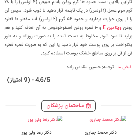
کارایی بالایی است. حدود ۱۱۰ گرم روغن بادام طبیعی (۴ اونس) را با ۲۸
گرم موم عسل (۱ اونس) در یک قابلمه قرار دهید تا ذوب شود. سپس آن
را از روی حرارت بردارید و حدود ۵۶ گرم (۲ اونس) آب مقطر، ۱۰ قطره
روغن
ویتامین E
و ۱۰ قطره روغن اسطوخودوس به آن اضافه کنید و هم
بزنید تا سرد شود. مخلوط به دست آمده را به صورت روزانه و به طور
یکنواخت بر روی پوست خود قرار دهید یا این که به صورت قطره قطره
آن از آن بر روی مناطق خشک پوست استفاده کنید.
نبض ما
– ترجمه: حسین مقدس زاده
4.6/5 - (9 امتیاز)
ساختمان پزشکان
دکتر محمد جباری
دکتر رضا ولی پور