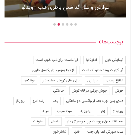
عوارض و علل گذاشتن باطری قلب +ویدئو
برچسب‌ها
آزمایش خون
آنفولانزا
آیا ماست برای تب خوب است
آیا کولیت روده خطرناک است
از کجا بفهمیم واریکوسل داریم
اطلاع رسانی
بارداری
بازی های گروهی خنده دار
بوتاکس
جوش
جوش چرکی در لاله گوش
حاملگی
دمای بدن نوزاد بعد از واکسن دو ماهگی
رحم
رشد ابرو
رپورتاژ
ریپورتاژ
زبان
زردچوبه
سرکه سیب
سینه
ضد افتاب برای پوست چرب و جوش دار
طحال
عفونت
علت سوزش کف پای چپ
فتق
فشار خون