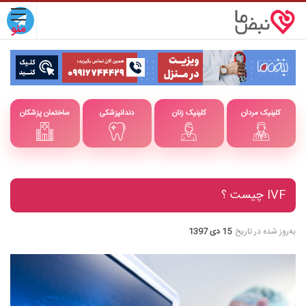
کلینیک مردان
کلینیک زنان
دندانپزشکی
ساختمان پزشکان
IVF چیست ؟
به‌روز شده در تاریخ
15 دی 1397