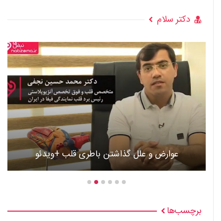
دکتر سلام
عوارض و علل گذاشتن باطری قلب +ویدئو
برچسب‌ها