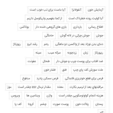
آزمایش خون
آنفولانزا
آیا ماست برای تب خوب است
آیا کولیت روده خطرناک است
از کجا بفهمیم واریکوسل داریم
اطلاع رسانی
بارداری
بازی های گروهی خنده دار
بوتاکس
جوش
جوش چرکی در لاله گوش
حاملگی
دمای بدن نوزاد بعد از واکسن دو ماهگی
رحم
رشد ابرو
رپورتاژ
ریپورتاژ
زبان
زردچوبه
سرکه سیب
سینه
ضد افتاب برای پوست چرب و جوش دار
طحال
عفونت
علت سوزش کف پای چپ
فتق
فشار خون
قرص برای قطع خونریزی قاعدگی
قرص مسکن پادرد
مدفوع
مراقبتهاي بعد از ترميم بكارت
معده
مقدار نرمال esr چقدر است
موز
هزینه انجام کولونوسکوپی چقدر است
واژن
ویتامین ها
ویروس
پستان
پلاکت خون
پوست صورت
چشم
کرونا
کف پا
گلو