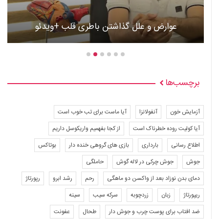
عوارض و علل گذاشتن باطری قلب +ویدئو
برچسب‌ها
آزمایش خون
آنفولانزا
آیا ماست برای تب خوب است
آیا کولیت روده خطرناک است
از کجا بفهمیم واریکوسل داریم
اطلاع رسانی
بارداری
بازی های گروهی خنده دار
بوتاکس
جوش
جوش چرکی در لاله گوش
حاملگی
دمای بدن نوزاد بعد از واکسن دو ماهگی
رحم
رشد ابرو
رپورتاژ
ریپورتاژ
زبان
زردچوبه
سرکه سیب
سینه
ضد افتاب برای پوست چرب و جوش دار
طحال
عفونت