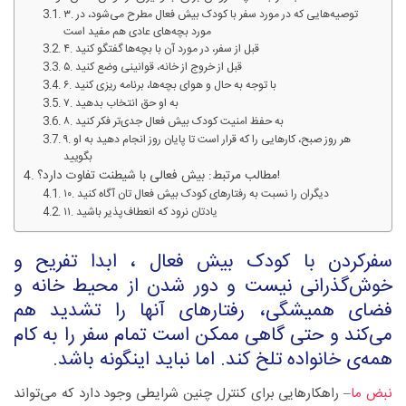
۳. توصیه‌هایی که در مورد سفر با کودک بیش فعال مطرح می‌شود، در
مورد بچه‌های عادی هم مفید است
۴. قبل از سفر، در مورد آن با بچه‌ها گفتگو کنید
۵. قبل از خروج از خانه، قوانینی وضع کنید
۶. با توجه به حال و هوای بچه‌ها، برنامه ریزی کنید
۷. به او حق انتخاب بدهید
۸. به حفظ امنیت کودک بیش فعال جدی‌تر فکر کنید
۹. هر روز صبح، کارهایی را که قرار است تا پایان روز انجام دهید به او
بگویید
مطالب مرتبط: بیش فعالی با شیطنت تفاوت دارد؟!
۱۰. دیگران را نسبت به رفتارهای کودک بیش فعال تان آگاه کنید
۱۱. یادتان نرود که انعطاف‌پذیر باشید
سفرکردن با کودک بیش فعال ، ابدا تفریح و
خوش‌گذرانی نیست و دور شدن از محیط خانه و
فضای همیشگی، رفتارهای آنها را تشدید هم
می‌کند و حتی گاهی ممکن است تمام سفر را به کام
همه‌ی خانواده تلخ کند. اما نباید اینگونه باشد.
نبض ما
– راهکارهایی برای کنترل چنین شرایطی وجود دارد که می‌تواند