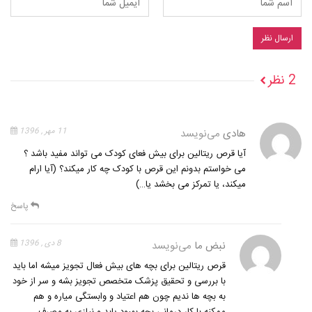
2 نظر
هادی
می‌نویسد
11 مهر , 1396
آیا قرص ریتالین برای بیش فعای کودک می تواند مفید باشد ؟
می خواستم بدونم این قرص با کودک چه کار میکند؟ (آیا ارام
میکند، یا تمرکز می بخشد یا…)
پاسخ
نبض ما
می‌نویسد
8 دی , 1396
قرص ریتالین برای بچه های بیش فعال تجویز میشه اما باید
با بررسی و تحقیق پزشک متخصص تجویز بشه و سر از خود
به بچه ها ندیم چون هم اعتیاد و وابستگی میاره و هم
ممکنه با کار درمانی بچه بهبود یابد و نیازی به مصرف