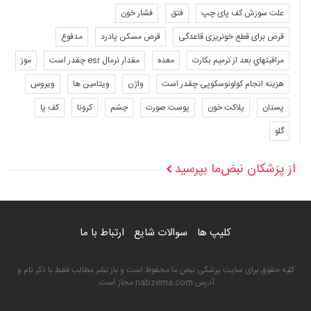
علت سوزش کف پای چپ
فتق
فشار خون
قرص برای قطع خونریزی قاعدگی
قرص مسکن پادرد
مدفوع
مراقبتهاي بعد از ترميم بكارت
معده
مقدار نرمال esr چقدر است
موز
هزینه انجام کولونوسکوپی چقدر است
واژن
ویتامین ها
ویروس
پستان
پلاکت خون
پوست صورت
چشم
کرونا
کف پا
گلو
از پزشکان نبض‌ما بپرسید
کلیپ ها
سوالات شایع
ارتباط با ما
کلیه حقوق برای سایت پزشکی نبض ما محفوظ است و باز نشر مطالب فقط با ذکر نام و
آدرس nabzema.com مجاز است.