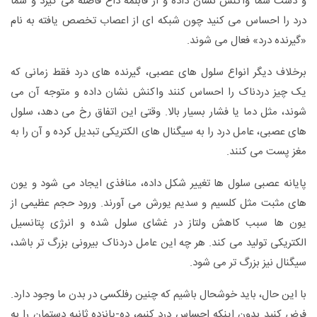
و دست شما واکنش نشان داده و از قابلمه داغ فاصله می گیرد و شما
درد را احساس می کنید چون شبکه ای از اعصاب تخصص یافته به نام
«گیرنده درد» فعال می شوند.
برخلاف دیگر انواع سلول های عصبی، گیرنده های درد فقط زمانی که
یک چیز دردناک را احساس کنند واکنش نشان داده و متوجه آن می
شوند، مثل دما یا فشار بسیار بالا. وقتی این اتفاق رخ می دهد، سلول
های عصبی، عامل درد را به سیگنال های الکتریکی تبدیل کرده و آن را به
مغز پست می کنند.
پایانه عصبی سلول ها تغییر شکل داده، منافذی ایجاد می شود و یون
های مثبت مثل کلسیم و سدیم یورش می آورند. ورود حجم عظیمی از
یون ها سبب کاهش ولتاز در غشای سلول شده و انرژی پتانسیل
الکتریکی تولید می کند. هر چه این عامل دردناک بیرونی بزرگ تر باشد،
سیگنال نیز بزرگ تر می شود.
با این حال، باید خوشحال باشیم که چنین رفلکسی در بدن ما وجود دارد.
فرض کنید بدون اینکه احساس درد کنیم، ده-پانزده ثانیه دستمان را به