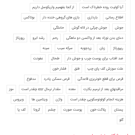
آیا کولیت روده خطرناک است
از کجا بفهمیم واریکوسل داریم
اطلاع رسانی
بارداری
بازی های گروهی خنده دار
بوتاکس
جوش
جوش چرکی در لاله گوش
حاملگی
دمای بدن نوزاد بعد از واکسن دو ماهگی
رحم
رشد ابرو
رپورتاژ
ریپورتاژ
زبان
زردچوبه
سرکه سیب
سینه
ضد افتاب برای پوست چرب و جوش دار
طحال
عفونت
علت سوزش کف پای چپ
فتق
فشار خون
قرص برای قطع خونریزی قاعدگی
قرص مسکن پادرد
مدفوع
مراقبتهاي بعد از ترميم بكارت
معده
مقدار نرمال esr چقدر است
موز
هزینه انجام کولونوسکوپی چقدر است
واژن
ویتامین ها
ویروس
پستان
پلاکت خون
پوست صورت
چشم
کرونا
کف پا
گلو