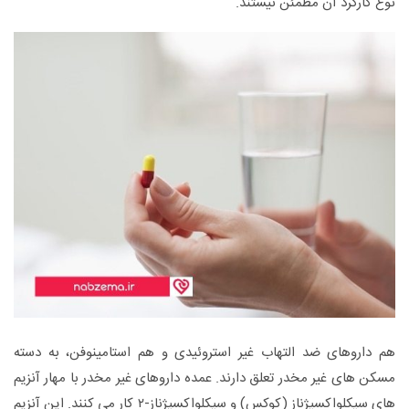
نوع کارکرد آن مطمئن نیستند.
هم داروهای ضد التهاب غیر استروئیدی و هم استامینوفن، به دسته
مسکن های غیر مخدر تعلق دارند. عمده داروهای غیر مخدر با مهار آنزیم
های سیکلواکسیژناز (کوکس) و سیکلواکسیژناز-۲ کار می کنند. این آنزیم