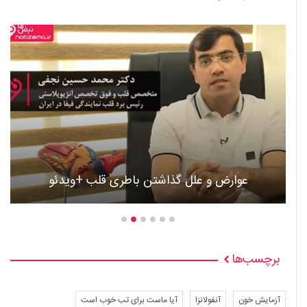
عوارض و علل گذاشتن باطری قلب +ویدئو
برچسب‌ها
آزمایش خون
آنفولانزا
آیا ماست برای تب خوب است