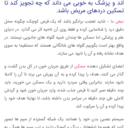
اند و پزشک به خوبی می داند که چه تجویز کند تا
تسکین دردهای مریض باشد.
نبض ما
– شاید تعجب برانگیز باشد که یک قرص کوچک، چگونه محل
دقیق درد را شناسایی کرده و فقط روی آن ناحیه اثر می گذارد. در دنیای
علم و پزشکی اما مسکن ها چندان شبیه گلوله های جادویی نیستند. در
واقع بهتر است بگوییم گلوله های شاتگانی هستند که مستقیما به سوی
هدف نشانه رفته و آن را نابود می سازند.
اعضای تشکیل دهنده
مسکن
از طریق جریان خون در کل بدن گشت و
گذار می کنند، هدف را پیدا کرده و به آن یورش می برند تا آن را کاملا
نابود سازند. بنابراین وقتی سردرد دارید و یک مسکن می خورید، باید
چند دقیقه صبر کنید تا قرص جذب شده، وارد جریان خون شود و گردش
کاملی طی چند دقیقه در سراسر بدن داشته باشد، تا نهایتا هدف خود را
پیدا کرده و آن را سرکوب کند.
سیستم عصبی بدن خود را همانند یک شبکه گسترده از سیم ها تصور
کنید که همه جا انشعاباتی بزرگ و کوچک دارند و این سیم ها همگی به