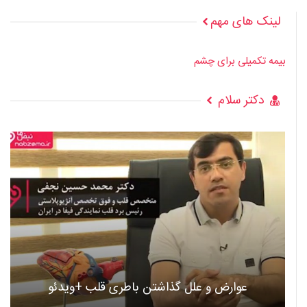
لینک های مهم
بیمه تکمیلی برای چشم
دکتر سلام
عوارض و علل گذاشتن باطری قلب +ویدئو