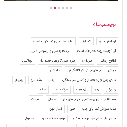
برچسب‌ها
آزمایش خون
آنفولانزا
آیا ماست برای تب خوب است
آیا کولیت روده خطرناک است
از کجا بفهمیم واریکوسل داریم
اطلاع رسانی
بارداری
بازی های گروهی خنده دار
بوتاکس
جوش
جوش چرکی در لاله گوش
حاملگی
دمای بدن نوزاد بعد از واکسن دو ماهگی
رحم
رشد ابرو
رپورتاژ
ریپورتاژ
زبان
زردچوبه
سرکه سیب
سینه
ضد افتاب برای پوست چرب و جوش دار
طحال
عفونت
علت سوزش کف پای چپ
فتق
فشار خون
قرص برای قطع خونریزی قاعدگی
قرص مسکن پادرد
مدفوع