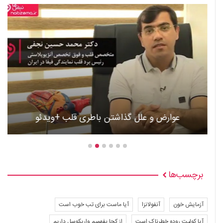
عوارض و علل گذاشتن باطری قلب +ویدئو
برچسب‌ها
آزمایش خون
آنفولانزا
آیا ماست برای تب خوب است
آیا کولیت روده خطرناک است
از کجا بفهمیم واریکوسل داریم