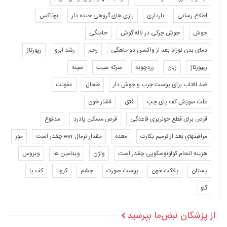
اطلاع رسانی
بارداری
بازی های گروهی خنده دار
بوتاکس
جوش
جوش چرکی در لاله گوش
حاملگی
دمای بدن نوزاد بعد از واکسن دو ماهگی
رحم
رشد ابرو
رپورتاژ
ریپورتاژ
زبان
زردچوبه
سرکه سیب
سینه
ضد افتاب برای پوست چرب و جوش دار
طحال
عفونت
علت سوزش کف پای چپ
فتق
فشار خون
قرص برای قطع خونریزی قاعدگی
قرص مسکن پادرد
مدفوع
مراقبتهاي بعد از ترميم بكارت
معده
مقدار نرمال esr چقدر است
موز
هزینه انجام کولونوسکوپی چقدر است
واژن
ویتامین ها
ویروس
پستان
پلاکت خون
پوست صورت
چشم
کرونا
کف پا
گلو
از پزشکان نبض‌ما بپرسید