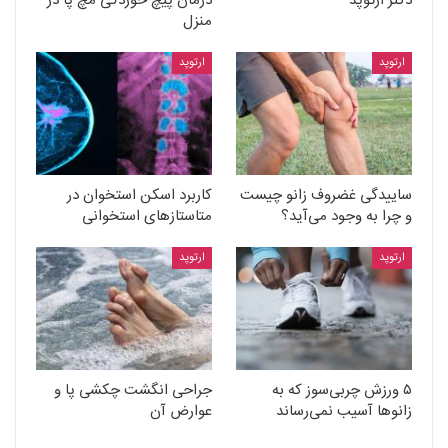
دکتر ارتوپد
درمان پیچ خوردگی مچ پا در
منزل
ارتوپد
ارتوپد
ساییدگی غضروف زانو چیست
کاربرد اسکن استخوان در
و چرا به وجود می‌آید؟
متاستازهای استخوانی
ارتوپد
ارتوپد
۵ ورزش چربی‌سوز که به
جراحی انگشت چکشی پا و
زانوها آسیب نمی‌رساند
عوارض آن