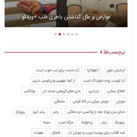
عوارض و علل گذاشتن باطری قلب +ویدئو
برچسب‌ها
آزمایش خون
آنفولانزا
آیا ماست برای تب خوب است
آیا کولیت روده خطرناک است
از کجا بفهمیم واریکوسل داریم
اطلاع رسانی
بارداری
بازی های گروهی خنده دار
بوتاکس
جوش
جوش چرکی در لاله گوش
حاملگی
دمای بدن نوزاد بعد از واکسن دو ماهگی
رحم
رشد ابرو
رپورتاژ
ریپورتاژ
زبان
زردچوبه
سرکه سیب
سینه
ضد افتاب برای پوست چرب و جوش دار
طحال
عفونت