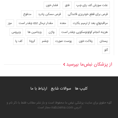
علت سوزش کف پای چپ
فتق
فشار خون
قرص برای قطع خونریزی قاعدگی
قرص مسکن پادرد
مدفوع
مراقبتهاي بعد از ترميم بكارت
معده
مقدار نرمال esr چقدر است
موز
هزینه انجام کولونوسکوپی چقدر است
واژن
ویتامین ها
ویروس
پستان
پلاکت خون
پوست صورت
چشم
کرونا
کف پا
گلو
از پزشکان نبض‌ما بپرسید
کلیپ ها
سوالات شایع
ارتباط با ما
کلیه حقوق برای سایت پزشکی نبض ما محفوظ است و باز نشر مطالب فقط با ذکر نام و
آدرس nabzema.com مجاز است.