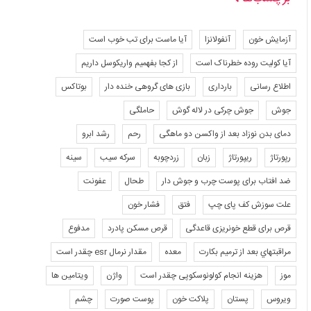
آزمایش خون
آنفولانزا
آیا ماست برای تب خوب است
آیا کولیت روده خطرناک است
از کجا بفهمیم واریکوسل داریم
اطلاع رسانی
بارداری
بازی های گروهی خنده دار
بوتاکس
جوش
جوش چرکی در لاله گوش
حاملگی
دمای بدن نوزاد بعد از واکسن دو ماهگی
رحم
رشد ابرو
رپورتاژ
ریپورتاژ
زبان
زردچوبه
سرکه سیب
سینه
ضد افتاب برای پوست چرب و جوش دار
طحال
عفونت
علت سوزش کف پای چپ
فتق
فشار خون
قرص برای قطع خونریزی قاعدگی
قرص مسکن پادرد
مدفوع
مراقبتهاي بعد از ترميم بكارت
معده
مقدار نرمال esr چقدر است
موز
هزینه انجام کولونوسکوپی چقدر است
واژن
ویتامین ها
ویروس
پستان
پلاکت خون
پوست صورت
چشم