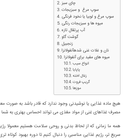
چای سبز
سوپ مرغ و سبزیجات
سوپ مرغ و لوبیا یا نخود فرنگی
میوه ها و سبزیجات رنگی
آب پرتقال تازه
گوشت گاو
زنجبیل
نان و غلات غنی شدهآنفولانزا
میوه های مفید برای آنفولانزا
انواع سیب
پاپایا
زغال اخته
گریپ فروت
موزها
سلی +ویدئو
زگیل تناسلی از تشخیص تا درمان +ویدئو
هیچ ماده غذایی یا نوشیدنی وجود ندارد که قادر باشد به صورت مع
مصرف غذاهای غنی از مواد مغذی می تواند احساس بهتری به شما داد
همه ما زمانی که از لحاظ بدنی و روحی سلامت هستیم معمولا رژیم 
سریع تر، رژیم غذایی مناسبی را دنبال کنیم تا دوره بهبود کوتاه تر