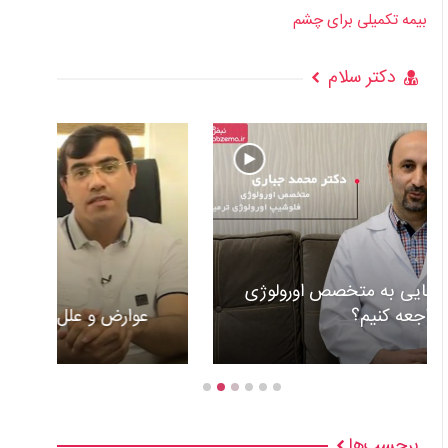
بیمه تکمیلی برای چشم
دکتر سلام
عوارض و علل گذاشتن باطری قلب +ویدئو
برچسب‌ها