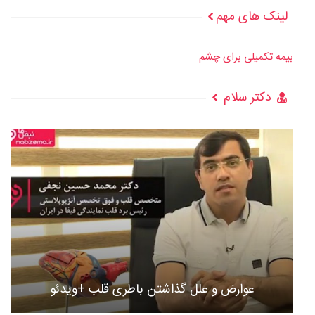
لینک های مهم
بیمه تکمیلی برای چشم
دکتر سلام
عوارض و علل گذاشتن باطری قلب +ویدئو