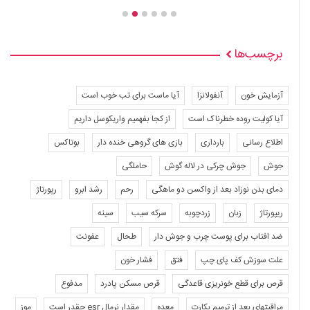
برچسب‌ها
آزمایش خون
آنفولانزا
آیا ماست برای تب خوب است
آیا کولیت روده خطرناک است
از کجا بفهمیم واریکوسل داریم
اطلاع رسانی
بارداری
بازی های گروهی خنده دار
بوتاکس
جوش
جوش چرکی در لاله گوش
حاملگی
دمای بدن نوزاد بعد از واکسن دو ماهگی
رحم
رشد ابرو
رپورتاژ
ریپورتاژ
زبان
زردچوبه
سرکه سیب
سینه
ضد افتاب برای پوست چرب و جوش دار
طحال
عفونت
علت سوزش کف پای چپ
فتق
فشار خون
قرص برای قطع خونریزی قاعدگی
قرص مسکن پادرد
مدفوع
مراقبتهاي بعد از ترميم بكارت
معده
مقدار نرمال esr چقدر است
موز