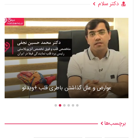
دکتر سلام
عوارض و علل گذاشتن باطری قلب +ویدئو
برچسب‌ها