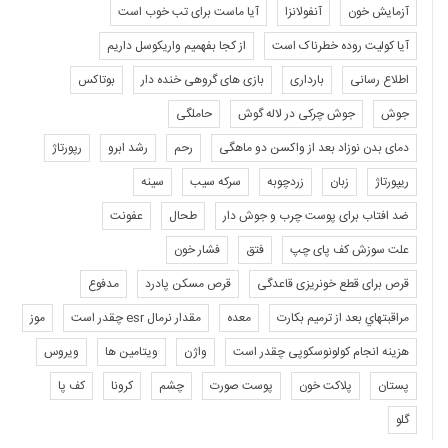
آزمایش خون
آنفولانزا
آیا ماست برای تب خوب است
آیا کولیت روده خطرناک است
از کجا بفهمیم واریکوسل داریم
اطلاع رسانی
بارداری
بازی های گروهی خنده دار
بوتاکس
جوش
جوش چرکی در لاله گوش
حاملگی
دمای بدن نوزاد بعد از واکسن دو ماهگی
رحم
رشد ابرو
رپورتاژ
ریپورتاژ
زبان
زردچوبه
سرکه سیب
سینه
ضد افتاب برای پوست چرب و جوش دار
طحال
عفونت
علت سوزش کف پای چپ
فتق
فشار خون
قرص برای قطع خونریزی قاعدگی
قرص مسکن پادرد
مدفوع
مراقبتهاي بعد از ترميم بكارت
معده
مقدار نرمال esr چقدر است
موز
هزینه انجام کولونوسکوپی چقدر است
واژن
ویتامین ها
ویروس
پستان
پلاکت خون
پوست صورت
چشم
کرونا
کف پا
گلو