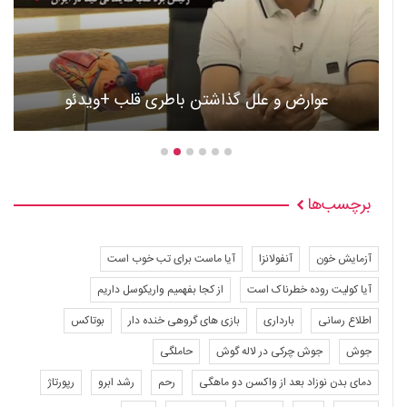
عوارض و علل گذاشتن باطری قلب +ویدئو
برچسب‌ها
آزمایش خون
آنفولانزا
آیا ماست برای تب خوب است
آیا کولیت روده خطرناک است
از کجا بفهمیم واریکوسل داریم
اطلاع رسانی
بارداری
بازی های گروهی خنده دار
بوتاکس
جوش
جوش چرکی در لاله گوش
حاملگی
دمای بدن نوزاد بعد از واکسن دو ماهگی
رحم
رشد ابرو
رپورتاژ