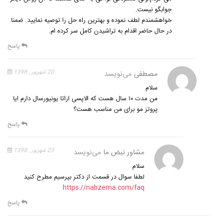
جوابگو نیست.
خواهشمندم لطف نموده و بهترین راه حل را توصیه نمایید. ضمنا
در حال حاضر اقدام به تراشیدن کامل سر کرده ام.
پاسخ
مصطفی
می‌نویسد
20 شهریور , 1398
سلام
من مدت ۱۰ سال هست که الاپسی اراتا یونیورسال دارم ایا
پروتز مو برای من مناسب هست؟
پاسخ
مشاور نبض ما
می‌نویسد
23 شهریور , 1398
سلام
لطفا سوال در قسمت از دکتر بپرسیم مطرح کنید
https://nabzema.com/faq
پاسخ