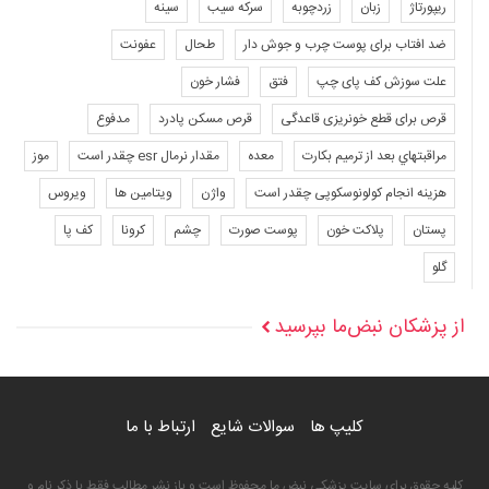
ریپورتاژ
زبان
زردچوبه
سرکه سیب
سینه
ضد افتاب برای پوست چرب و جوش دار
طحال
عفونت
علت سوزش کف پای چپ
فتق
فشار خون
قرص برای قطع خونریزی قاعدگی
قرص مسکن پادرد
مدفوع
مراقبتهاي بعد از ترميم بكارت
معده
مقدار نرمال esr چقدر است
موز
هزینه انجام کولونوسکوپی چقدر است
واژن
ویتامین ها
ویروس
پستان
پلاکت خون
پوست صورت
چشم
کرونا
کف پا
گلو
از پزشکان نبض‌ما بپرسید
کلیپ ها
سوالات شایع
ارتباط با ما
کلیه حقوق برای سایت پزشکی نبض ما محفوظ است و باز نشر مطالب فقط با ذکر نام و