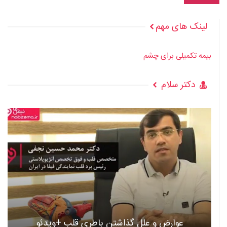
لینک های مهم
بیمه تکمیلی برای چشم
دکتر سلام
عوارض و علل گذاشتن باطری قلب +ویدئو