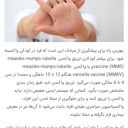
بهترین راه برای پیشگیری از سرخک این است که فرد در کودکی واکسینه
شود. برای بیشتر کودکان، تزریق واکسن measles-mumps-rubella
vaccine (MMR)و یا واکسن measles-mumps-rubella-
varicella vaccine (MMRV) هنگام 12 تا 15 ماهگی و مجددا در سن
4 تا 6 سالگی صورت می‌گیرد. تزریق واکسن باید طبق زمان بندی
مشخص صورت بگیرد. کسانی که سیستم ایمنی ضعیفی دارند نباید
واکسن را تزریق کنند و برای جلوگیری از مبتلا شدن این افراد،
واکسیناسیون سراسری بقیه‌ی افراد باعث می‌شود تا آن‌ها نیز در معرض
بیماری قرار نگرفته و مبتلا نشوند.
کمبود ویتامین آ باعث می‌شود که علائم بیماری سخت‌تر و شدید‌تر باشد.