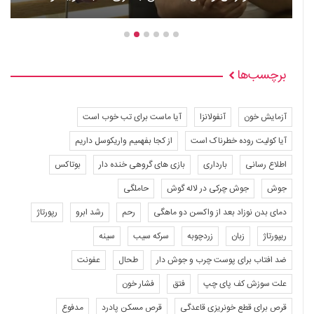
برچسب‌ها
آزمایش خون
آنفولانزا
آیا ماست برای تب خوب است
آیا کولیت روده خطرناک است
از کجا بفهمیم واریکوسل داریم
اطلاع رسانی
بارداری
بازی های گروهی خنده دار
بوتاکس
جوش
جوش چرکی در لاله گوش
حاملگی
دمای بدن نوزاد بعد از واکسن دو ماهگی
رحم
رشد ابرو
رپورتاژ
ریپورتاژ
زبان
زردچوبه
سرکه سیب
سینه
ضد افتاب برای پوست چرب و جوش دار
طحال
عفونت
علت سوزش کف پای چپ
فتق
فشار خون
قرص برای قطع خونریزی قاعدگی
قرص مسکن پادرد
مدفوع